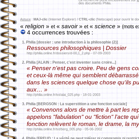
La recherche porte exclusivement sur
l
des documents Philia.
Astuce
:
MAJ-clic
(Internet Explorer) /
CTRL-clic
(Netscape) pour ouvrir le d
«
religion
»
«
savoir
»
«
science
»
et
et
(mots e
4 occurrences trouvées :
1.
Philia [dossier : une introduction à la philosophie (2)]
Ressources philosophiques | Dossier
http://philia.online.fr/dossiers/d-00,1_2.php - 07-09-2003
2.
Philia [ALAIN : Penser, c'est inventer sans croire...]
« Penser n'est pas croire. Peu de gens c
et ceux-là même qui semblent débarrassés
dans les sciences quelque chose qu'ils pui
aux… »
http://philia.online.fr/txt/alai_025.php - 18-01-2003
3.
Philia [BERGSON : La superstition a une fonction sociale]
« Convenons alors de mettre à part les re
appelons "fabulation" ou "fiction" l'acte qui l
fonction relèvent le roman, le drame, la m
http://philia.online.fr/txt/berg_005.php - 05-06-2002
4.
Philia [FREUD : La vérité ne peut tolérer ni compromis ni restrict