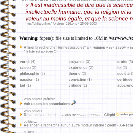
« Il est inadmissible de dire que la science
intellectuelle humaine, que la religion et l
valeur au moins égale, et que la science 
http://philia.online.fr/txt/freu_016.php - 25-09-2003
Warning
: fopen(): file size is limited to 10M in
/var/www/sd
A
ffiner la recherche [
termes associés
* à
«
religion
»
«
savoir
»
et
et
* la liste est abrégée
vérité
(4)
croyance
(3)
croire
(3)
raison
(2)
expérience
(2)
foi
(2)
philosophie
(2)
théorie
(2)
société
(
passion
(1)
conviction
(1)
certitude
fait
(1)
critique
(1)
apparen
Vous pouvez préférer...
Voir toutes les associations
Vous pouvez...
R
elancer la recherche,
textes avec leur question
:
Cléphi
ou bien...
R
elancer la recherche sur un autre moteur interne :
Zoom
-
X-Rech
ou bien...