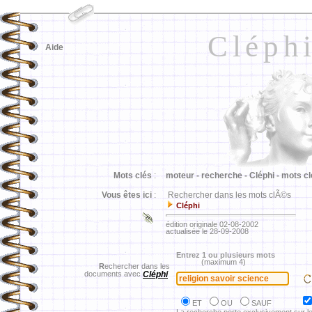
Cléph
Aide
Mots clés
:
moteur -
recherche -
Cléphi -
mots cl
Vous êtes ici
:
Rechercher dans les mots clÃ©s
Cléphi
édition originale 02-08-2002
actualisée le 28-09-2008
Entrez 1 ou plusieurs mots
(maximum 4)
R
echercher dans les
documents avec
Cléphi
ET
OU
SAUF