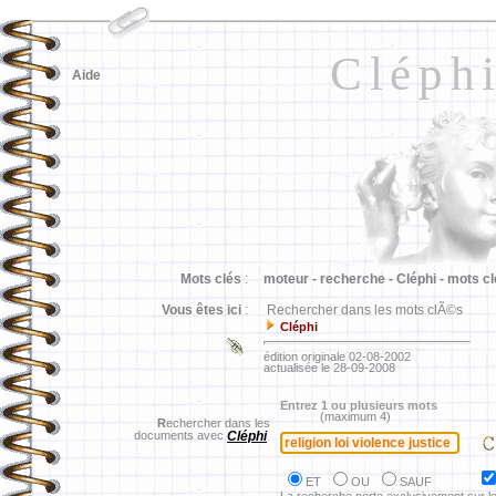
Cléph
Aide
Mots clés
:
moteur -
recherche -
Cléphi -
mots cl
Vous êtes ici
:
Rechercher dans les mots clÃ©s
Cléphi
édition originale 02-08-2002
actualisée le 28-09-2008
Entrez 1 ou plusieurs mots
(maximum 4)
R
echercher dans les
documents avec
Cléphi
ET
OU
SAUF