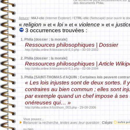
La recherche porte exclusivement sur
l
des documents Philia.
Astuce
:
MAJ-clic
(Internet Explorer) /
CTRL-clic
(Netscape) pour ouvrir le d
«
religion
»
«
loi
»
«
violence
»
«
justic
et
et
et
3 occurrences trouvées :
1.
Philia [dossier : la morale]
Ressources philosophiques | Dossier
http://philia.online.fr/dossiers/d-E,0.php - 30-03-2002
2.
Philia [dossier : la morale]
Ressources philosophiques | Article Wikip
http://philia.online.fr/dossiers/d-E,1.php - 02-08-2004
3.
Philia [SAINT-THOMAS d'AQUIN : Certaines lois peuvent contrarie
« Les lois injustes sont de deux sortes. Il 
contraires au bien commun ; elles sont injus
par exemple quand un chef impose à ses 
onéreuses qui… »
http://philia.online.fr/txt/thom_003.php - 29-08-2006
Vous pouvez...
R
elancer la recherche,
textes avec leur question
:
Cléphi
ou bien...