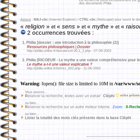
La recherche porte exclusivement sur
l
des documents Philia.
Astuce
:
MAJ-clic
(Internet Explorer) /
CTRL-clic
(Netscape) pour ouvrir le d
«
religion
»
«
sens
»
«
mythe
»
«
raiso
et
et
et
2 occurrences trouvées :
1.
Philia [dossier : une introduction à la philosophie (2)]
Ressources philosophiques | Dossier
http://philia.online.fr/dossiers/d-00,1_2.php - 07-09-2003
2.
Philia [RICOEUR - Le mythe a une valeur compréhensive pour 
Le mythe a-t-il une valeur explicative ?
http://philia.online.fr/txt/ricr_002.php - 11-06-2002
Warning
: fopen(): file size is limited to 10M in
/var/www/sd
Vous pouvez...
R
elancer la recherche,
textes avec un extrait
:
Cléphi
ou bien...
R
elancer la recherche sur un autre moteur interne :
Zoom
-
X-Rech
ou bien...
Lister la totalité des mots clés présents dans la base Cléphi