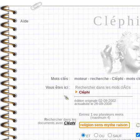
Cléph
Aide
Mots clés
:
moteur -
recherche -
Cléphi -
mots cl
Vous êtes ici
:
Rechercher dans les mots clÃ©s
Cléphi
édition originale 02-08-2002
actualisée le 28-09-2008
Entrez 1 ou plusieurs mots
(maximum 4)
R
echercher dans les
documents avec
Cléphi
ET
OU
SAUF