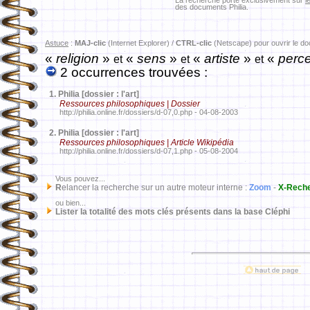
La recherche porte exclusivement sur
l
des documents Philia.
Astuce
:
MAJ-clic
(Internet Explorer) /
CTRL-clic
(Netscape) pour ouvrir le d
«
religion
»
«
sens
»
«
artiste
»
«
perce
et
et
et
2 occurrences trouvées :
1.
Philia [dossier : l'art]
Ressources philosophiques | Dossier
http://philia.online.fr/dossiers/d-07,0.php - 04-08-2003
2.
Philia [dossier : l'art]
Ressources philosophiques | Article Wikipédia
http://philia.online.fr/dossiers/d-07,1.php - 05-08-2004
Vous pouvez...
R
elancer la recherche sur un autre moteur interne :
Zoom
-
X-Rech
ou bien...
Lister la totalité des mots clés présents dans la base Cléphi