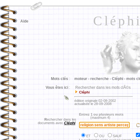
Cléph
Aide
Mots clés
:
moteur -
recherche -
Cléphi -
mots cl
Vous êtes ici
:
Rechercher dans les mots clÃ©s
Cléphi
édition originale 02-08-2002
actualisée le 28-09-2008
Entrez 1 ou plusieurs mots
(maximum 4)
R
echercher dans les
documents avec
Cléphi
ET
OU
SAUF