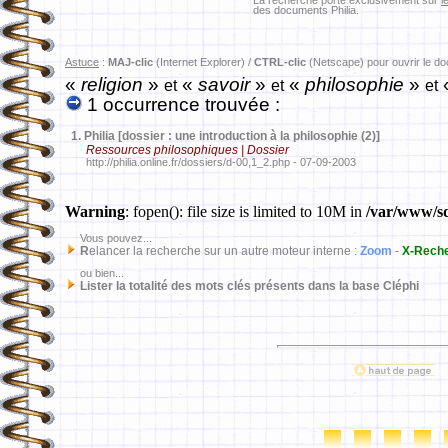
La recherche porte exclusivement sur
l
des documents Philia.
Astuce
:
MAJ-clic
(Internet Explorer) /
CTRL-clic
(Netscape) pour ouvrir le d
«
religion
»
«
savoir
»
«
philosophie
»
et
et
et
1 occurrence trouvée :
1.
Philia [dossier : une introduction à la philosophie (2)]
Ressources philosophiques | Dossier
http://philia.online.fr/dossiers/d-00,1_2.php - 07-09-2003
Warning
: fopen(): file size is limited to 10M in
/var/www/sd
Vous pouvez...
R
elancer la recherche sur un autre moteur interne :
Zoom
-
X-Rech
ou bien...
Lister la totalité des mots clés présents dans la base Cléphi