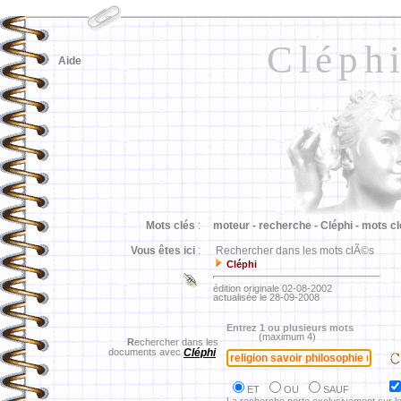
Cléph
Aide
Mots clés
:
moteur -
recherche -
Cléphi -
mots cl
Vous êtes ici
:
Rechercher dans les mots clÃ©s
Cléphi
édition originale 02-08-2002
actualisée le 28-09-2008
Entrez 1 ou plusieurs mots
(maximum 4)
R
echercher dans les
documents avec
Cléphi
ET
OU
SAUF