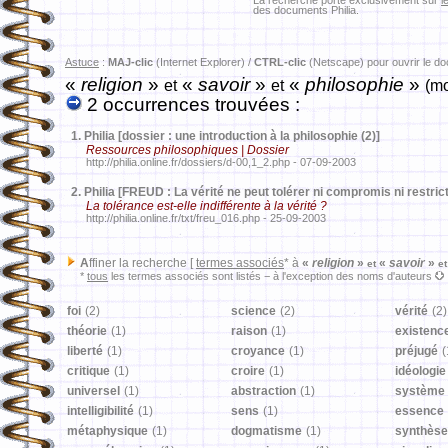
La recherche porte exclusivement sur
l
des documents Philia.
Astuce
:
MAJ-clic
(Internet Explorer) /
CTRL-clic
(Netscape) pour ouvrir le d
«
religion
»
«
savoir
»
«
philosophie
»
et
et
(mo
2 occurrences trouvées :
1.
Philia [dossier : une introduction à la philosophie (2)]
Ressources philosophiques | Dossier
http://philia.online.fr/dossiers/d-00,1_2.php - 07-09-2003
2.
Philia [FREUD : La vérité ne peut tolérer ni compromis ni restrict
La tolérance est-elle indifférente à la vérité ?
http://philia.online.fr/txt/freu_016.php - 25-09-2003
A
ffiner la recherche [
termes associés
* à
«
religion
»
«
savoir
»
et
et
*
tous
les termes associés sont listés − à l'exception des noms d'auteurs
foi
(2)
science
(2)
vérité
(2)
théorie
(1)
raison
(1)
existenc
liberté
(1)
croyance
(1)
préjugé
(
critique
(1)
croire
(1)
idéologie
universel
(1)
abstraction
(1)
système
intelligibilité
(1)
sens
(1)
essence
métaphysique
(1)
dogmatisme
(1)
synthèse