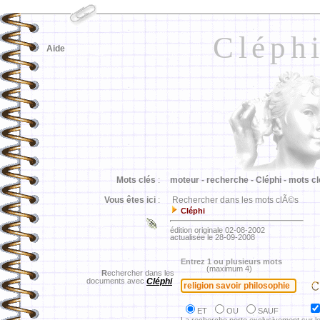
Cléph
Aide
Mots clés
:
moteur -
recherche -
Cléphi -
mots cl
Vous êtes ici
:
Rechercher dans les mots clÃ©s
Cléphi
édition originale 02-08-2002
actualisée le 28-09-2008
Entrez 1 ou plusieurs mots
(maximum 4)
R
echercher dans les
documents avec
Cléphi
ET
OU
SAUF