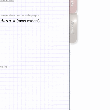
es mots-clés
ocument dans une nouvelle page -
nheur
»
:
(mots exacts)
erche