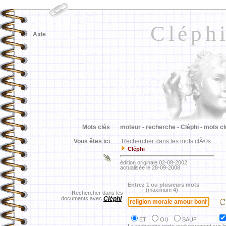
Cléph
Aide
Mots clés
:
moteur -
recherche -
Cléphi -
mots cl
Vous êtes ici
:
Rechercher dans les mots clÃ©s
Cléphi
édition originale 02-08-2002
actualisée le 28-09-2008
Entrez 1 ou plusieurs mots
(maximum 4)
R
echercher dans les
documents avec
Cléphi
ET
OU
SAUF