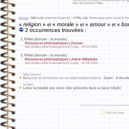
La recherche porte exclusivement sur
l
des documents Philia.
Astuce
:
MAJ-clic
(Internet Explorer) /
CTRL-clic
(Netscape) pour ouvrir le d
«
religion
»
«
morale
»
«
amour
»
«
bo
et
et
et
2 occurrences trouvées :
1.
Philia [dossier : la morale]
Ressources philosophiques | Dossier
http://philia.online.fr/dossiers/d-E,0.php - 30-03-2002
2.
Philia [dossier : la morale]
Ressources philosophiques | Article Wikipédia
http://philia.online.fr/dossiers/d-E,1.php - 02-08-2004
Vous pouvez...
R
elancer la recherche sur un autre moteur interne :
Zoom
-
X-Rech
ou bien...
Lister la totalité des mots clés présents dans la base Cléphi