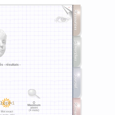
i
és -
résultats -
Maximum
atteint
(4 mots)
Mot exact