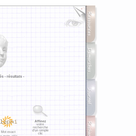
i
és -
résultats -
Affinez
votre
recherche
d'un simple
Mot exact
clic