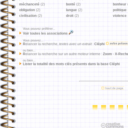
méchanceté
(2)
bonté
(2)
bonheur
obligation
(2)
langue
(2)
politique
civilisation
(2)
droit
(2)
violence
Vous pouvez préférer...
Voir toutes les associations
Vous pouvez...
R
elancer la recherche,
textes avec un extrait
:
Cléphi
ou bien...
R
elancer la recherche sur un autre moteur interne :
Zoom
-
X-Rech
ou bien...
Lister la totalité des mots clés présents dans la base Cléphi