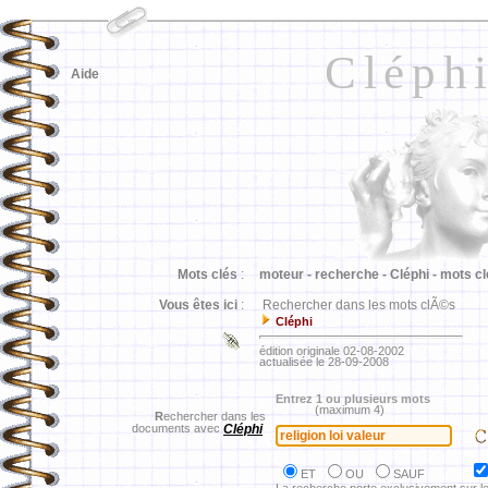
Cléph
Aide
Mots clés
:
moteur -
recherche -
Cléphi -
mots cl
Vous êtes ici
:
Rechercher dans les mots clÃ©s
Cléphi
édition originale 02-08-2002
actualisée le 28-09-2008
Entrez 1 ou plusieurs mots
(maximum 4)
R
echercher dans les
documents avec
Cléphi
ET
OU
SAUF