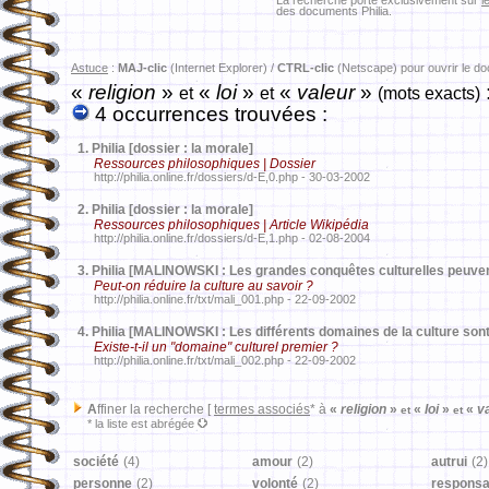
La recherche porte exclusivement sur
l
des documents Philia.
Astuce
:
MAJ-clic
(Internet Explorer) /
CTRL-clic
(Netscape) pour ouvrir le d
«
religion
»
«
loi
»
«
valeur
»
et
et
(mots exacts)
4 occurrences trouvées :
1.
Philia [dossier : la morale]
Ressources philosophiques | Dossier
http://philia.online.fr/dossiers/d-E,0.php - 30-03-2002
2.
Philia [dossier : la morale]
Ressources philosophiques | Article Wikipédia
http://philia.online.fr/dossiers/d-E,1.php - 02-08-2004
3.
Philia [MALINOWSKI : Les grandes conquêtes culturelles peuve
Peut-on réduire la culture au savoir ?
http://philia.online.fr/txt/mali_001.php - 22-09-2002
4.
Philia [MALINOWSKI : Les différents domaines de la culture sont
Existe-t-il un "domaine" culturel premier ?
http://philia.online.fr/txt/mali_002.php - 22-09-2002
A
ffiner la recherche [
termes associés
* à
«
religion
»
«
loi
»
«
va
et
et
* la liste est abrégée
société
(4)
amour
(2)
autrui
(2)
personne
(2)
volonté
(2)
responsab