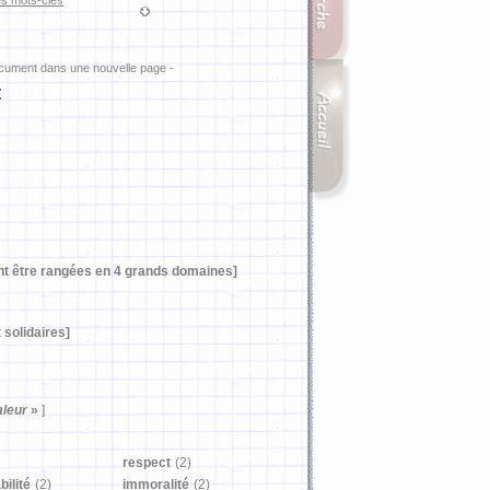
es mots-clés
ocument dans une nouvelle page -
:
nt être rangées en 4 grands domaines]
 solidaires]
leur
»
]
respect
(2)
ilité
(2)
immoralité
(2)