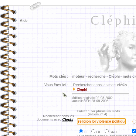
Cléph
Aide
Mots clés
:
moteur -
recherche -
Cléphi -
mots cl
Vous êtes ici
:
Rechercher dans les mots clÃ©s
Cléphi
édition originale 02-08-2002
actualisée le 28-09-2008
Entrez 1 ou plusieurs mots
(maximum 4)
R
echercher dans les
documents avec
Cléphi
ET
OU
SAUF