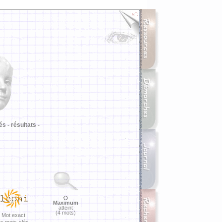
i
és -
résultats -
Maximum
atteint
(4 mots)
Mot exact