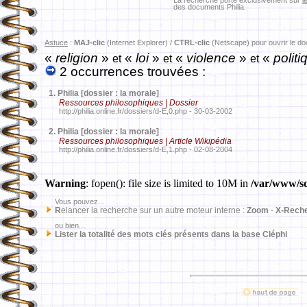
La recherche porte exclusivement sur
l
des documents Philia.
Astuce
:
MAJ-clic
(Internet Explorer) /
CTRL-clic
(Netscape) pour ouvrir le d
«
religion
»
«
loi
»
«
violence
»
«
politi
et
et
et
2 occurrences trouvées :
1.
Philia [dossier : la morale]
Ressources philosophiques | Dossier
http://philia.online.fr/dossiers/d-E,0.php - 30-03-2002
2.
Philia [dossier : la morale]
Ressources philosophiques | Article Wikipédia
http://philia.online.fr/dossiers/d-E,1.php - 02-08-2004
Warning
: fopen(): file size is limited to 10M in
/var/www/sd
Vous pouvez...
R
elancer la recherche sur un autre moteur interne :
Zoom
-
X-Rech
ou bien...
Lister la totalité des mots clés présents dans la base Cléphi