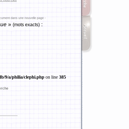
es mots-clés
ocument dans une nouvelle page -
que
»
:
(mots exacts)
b/9/a/philia/clephi.php
on line
385
erche