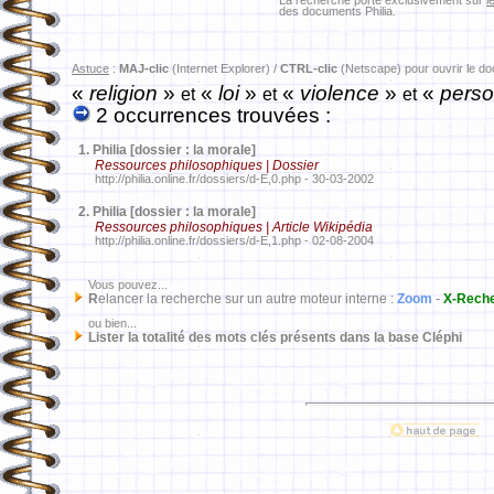
La recherche porte exclusivement sur
l
des documents Philia.
Astuce
:
MAJ-clic
(Internet Explorer) /
CTRL-clic
(Netscape) pour ouvrir le d
«
religion
»
«
loi
»
«
violence
»
«
pers
et
et
et
2 occurrences trouvées :
1.
Philia [dossier : la morale]
Ressources philosophiques | Dossier
http://philia.online.fr/dossiers/d-E,0.php - 30-03-2002
2.
Philia [dossier : la morale]
Ressources philosophiques | Article Wikipédia
http://philia.online.fr/dossiers/d-E,1.php - 02-08-2004
Vous pouvez...
R
elancer la recherche sur un autre moteur interne :
Zoom
-
X-Rech
ou bien...
Lister la totalité des mots clés présents dans la base Cléphi