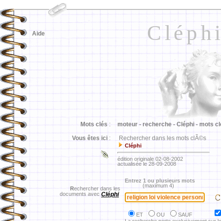
Cléph
Aide
Mots clés
:
moteur -
recherche -
Cléphi -
mots cl
Vous êtes ici
:
Rechercher dans les mots clÃ©s
Cléphi
édition originale 02-08-2002
actualisée le 28-09-2008
Entrez 1 ou plusieurs mots
(maximum 4)
R
echercher dans les
documents avec
Cléphi
ET
OU
SAUF