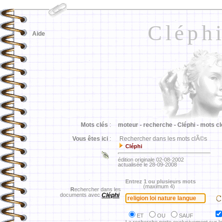
Cléph
Aide
Mots clés
:
moteur -
recherche -
Cléphi -
mots cl
Vous êtes ici
:
Rechercher dans les mots clÃ©s
Cléphi
édition originale 02-08-2002
actualisée le 28-09-2008
Entrez 1 ou plusieurs mots
(maximum 4)
R
echercher dans les
documents avec
Cléphi
ET
OU
SAUF