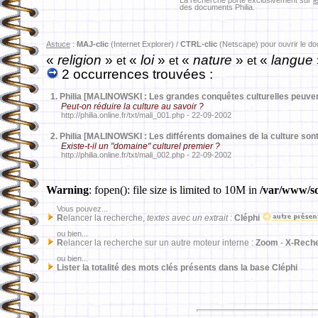
La recherche porte exclusivement sur
l
des documents Philia.
Astuce
:
MAJ-clic
(Internet Explorer) /
CTRL-clic
(Netscape) pour ouvrir le d
«
religion
»
«
loi
»
«
nature
»
«
langue
et
et
et
2 occurrences trouvées :
1.
Philia [MALINOWSKI : Les grandes conquêtes culturelles peuve
Peut-on réduire la culture au savoir ?
http://philia.online.fr/txt/mali_001.php - 22-09-2002
2.
Philia [MALINOWSKI : Les différents domaines de la culture sont
Existe-t-il un "domaine" culturel premier ?
http://philia.online.fr/txt/mali_002.php - 22-09-2002
Warning
: fopen(): file size is limited to 10M in
/var/www/sd
Vous pouvez...
R
elancer la recherche,
textes avec un extrait
:
Cléphi
ou bien...
R
elancer la recherche sur un autre moteur interne :
Zoom
-
X-Rech
ou bien...
Lister la totalité des mots clés présents dans la base Cléphi