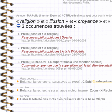
La recherche porte exclusivement sur
l
des documents Philia.
Astuce
:
MAJ-clic
(Internet Explorer) /
CTRL-clic
(Netscape) pour ouvrir le d
«
religion
»
«
illusion
»
«
croyance
»
«
et
et
et
3 occurrences trouvées :
1.
Philia [dossier : la religion]
Ressources philosophiques | Dossier
http://philia.online.fr/dossiers/d-09,0.php - 04-08-2003
2.
Philia [dossier : la religion]
Ressources philosophiques | Article Wikipédia
http://philia.online.fr/dossiers/d-09,1.php - 26-07-2004
3.
Philia [BERGSON : La superstition a une fonction sociale]
Comment comprendre que la superstition soit le fait d'un être intell
http://philia.online.fr/txt/berg_005.php - 05-06-2002
Vous pouvez...
R
elancer la recherche,
textes avec un extrait
:
Cléphi
ou bien...
R
elancer la recherche sur un autre moteur interne :
Zoom
-
X-Rech
ou bien...
Lister la totalité des mots clés présents dans la base Cléphi