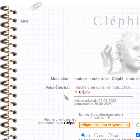
Cléph
Aide
Mots clés
:
moteur -
recherche -
Cléphi -
mots cl
Vous êtes ici
:
Rechercher dans les mots clÃ©s
Cléphi
édition originale 02-08-2002
actualisée le 28-09-2008
Entrez 1 ou plusieurs mots
(maximum 4)
R
echercher dans les
documents avec
Cléphi
ET
OU
SAUF