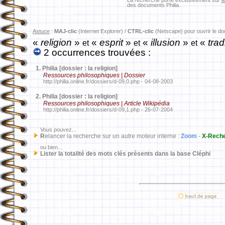
La recherche porte exclusivement sur
l
des documents Philia.
Astuce
:
MAJ-clic
(Internet Explorer) /
CTRL-clic
(Netscape) pour ouvrir le d
«
religion
»
«
esprit
»
«
illusion
»
«
trad
et
et
et
2 occurrences trouvées :
1.
Philia [dossier : la religion]
Ressources philosophiques | Dossier
http://philia.online.fr/dossiers/d-09,0.php - 04-08-2003
2.
Philia [dossier : la religion]
Ressources philosophiques | Article Wikipédia
http://philia.online.fr/dossiers/d-09,1.php - 26-07-2004
Vous pouvez...
R
elancer la recherche sur un autre moteur interne :
Zoom
-
X-Rech
ou bien...
Lister la totalité des mots clés présents dans la base Cléphi