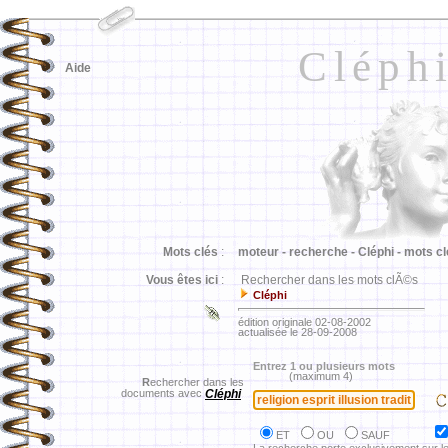
Cléph
Aide
Mots clés
:
moteur -
recherche -
Cléphi -
mots cl
Vous êtes ici
:
Rechercher dans les mots clÃ©s
Cléphi
édition originale 02-08-2002
actualisée le 28-09-2008
Entrez 1 ou plusieurs mots
(maximum 4)
R
echercher dans les
documents avec
Cléphi
ET
OU
SAUF