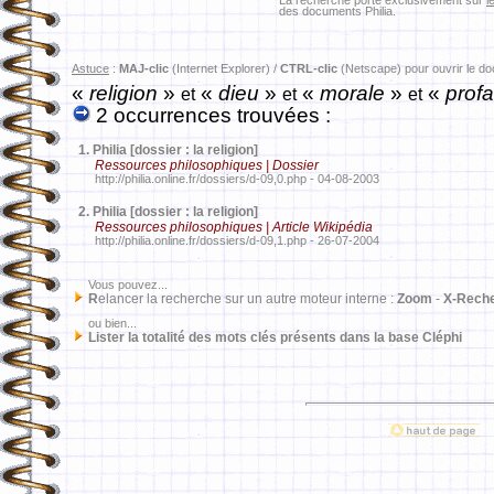
La recherche porte exclusivement sur
l
des documents Philia.
Astuce
:
MAJ-clic
(Internet Explorer) /
CTRL-clic
(Netscape) pour ouvrir le d
«
religion
»
«
dieu
»
«
morale
»
«
prof
et
et
et
2 occurrences trouvées :
1.
Philia [dossier : la religion]
Ressources philosophiques | Dossier
http://philia.online.fr/dossiers/d-09,0.php - 04-08-2003
2.
Philia [dossier : la religion]
Ressources philosophiques | Article Wikipédia
http://philia.online.fr/dossiers/d-09,1.php - 26-07-2004
Vous pouvez...
R
elancer la recherche sur un autre moteur interne :
Zoom
-
X-Rech
ou bien...
Lister la totalité des mots clés présents dans la base Cléphi