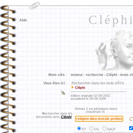
Cléph
Aide
Mots clés
:
moteur -
recherche -
Cléphi -
mots cl
Vous êtes ici
:
Rechercher dans les mots clÃ©s
Cléphi
édition originale 02-08-2002
actualisée le 28-09-2008
Entrez 1 ou plusieurs mots
(maximum 4)
R
echercher dans les
documents avec
Cléphi
ET
OU
SAUF