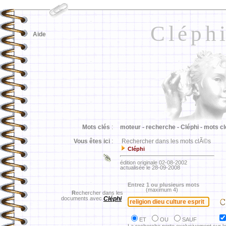
Cléph
Aide
Mots clés
:
moteur -
recherche -
Cléphi -
mots cl
Vous êtes ici
:
Rechercher dans les mots clÃ©s
Cléphi
édition originale 02-08-2002
actualisée le 28-09-2008
Entrez 1 ou plusieurs mots
(maximum 4)
R
echercher dans les
documents avec
Cléphi
ET
OU
SAUF