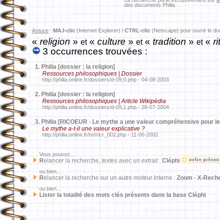
La recherche porte exclusivement sur
l
des documents Philia.
Astuce
:
MAJ-clic
(Internet Explorer) /
CTRL-clic
(Netscape) pour ouvrir le d
«
religion
»
«
culture
»
«
tradition
»
«
ri
et
et
et
3 occurrences trouvées :
1.
Philia [dossier : la religion]
Ressources philosophiques | Dossier
http://philia.online.fr/dossiers/d-09,0.php - 04-08-2003
2.
Philia [dossier : la religion]
Ressources philosophiques | Article Wikipédia
http://philia.online.fr/dossiers/d-09,1.php - 26-07-2004
3.
Philia [RICOEUR - Le mythe a une valeur compréhensive pour 
Le mythe a-t-il une valeur explicative ?
http://philia.online.fr/txt/ricr_002.php - 11-06-2002
Vous pouvez...
R
elancer la recherche,
textes avec un extrait
:
Cléphi
ou bien...
R
elancer la recherche sur un autre moteur interne :
Zoom
-
X-Rech
ou bien...
Lister la totalité des mots clés présents dans la base Cléphi