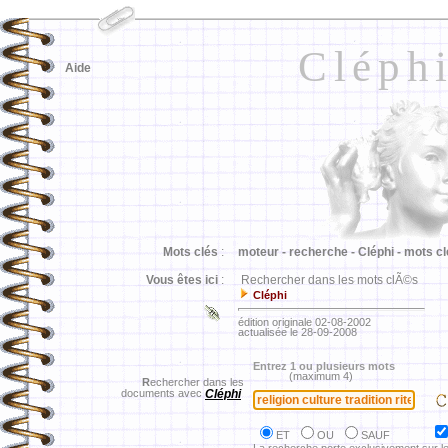
Cléph
Aide
Mots clés
:
moteur -
recherche -
Cléphi -
mots cl
Vous êtes ici
:
Rechercher dans les mots clÃ©s
Cléphi
édition originale 02-08-2002
actualisée le 28-09-2008
Entrez 1 ou plusieurs mots
(maximum 4)
R
echercher dans les
documents avec
Cléphi
ET
OU
SAUF