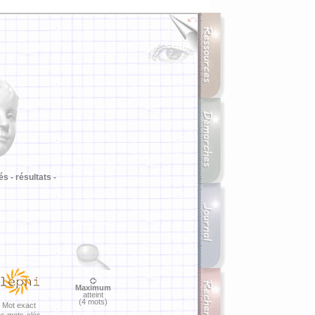
i
és -
résultats -
Maximum
atteint
(4 mots)
Mot exact