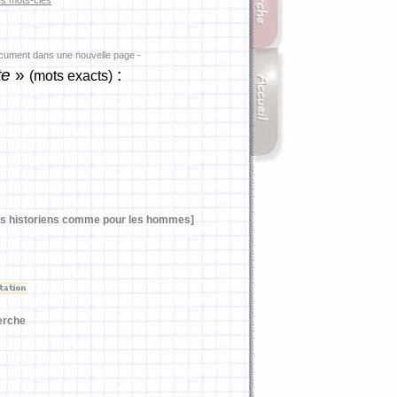
es mots-clés
ocument dans une nouvelle page -
te
»
:
(mots exacts)
les historiens comme pour les hommes]
erche