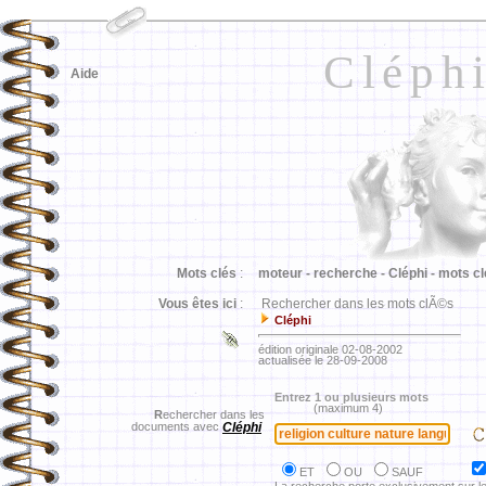
Cléph
Aide
Mots clés
:
moteur -
recherche -
Cléphi -
mots cl
Vous êtes ici
:
Rechercher dans les mots clÃ©s
Cléphi
édition originale 02-08-2002
actualisée le 28-09-2008
Entrez 1 ou plusieurs mots
(maximum 4)
R
echercher dans les
documents avec
Cléphi
ET
OU
SAUF