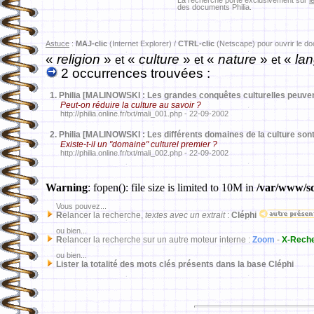
La recherche porte exclusivement sur
l
des documents Philia.
Astuce
:
MAJ-clic
(Internet Explorer) /
CTRL-clic
(Netscape) pour ouvrir le d
«
religion
»
«
culture
»
«
nature
»
«
lan
et
et
et
2 occurrences trouvées :
1.
Philia [MALINOWSKI : Les grandes conquêtes culturelles peuve
Peut-on réduire la culture au savoir ?
http://philia.online.fr/txt/mali_001.php - 22-09-2002
2.
Philia [MALINOWSKI : Les différents domaines de la culture sont
Existe-t-il un "domaine" culturel premier ?
http://philia.online.fr/txt/mali_002.php - 22-09-2002
Warning
: fopen(): file size is limited to 10M in
/var/www/sd
Vous pouvez...
R
elancer la recherche,
textes avec un extrait
:
Cléphi
ou bien...
R
elancer la recherche sur un autre moteur interne :
Zoom
-
X-Rech
ou bien...
Lister la totalité des mots clés présents dans la base Cléphi