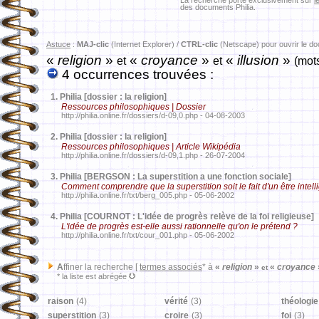
La recherche porte exclusivement sur
l
des documents Philia.
Astuce
:
MAJ-clic
(Internet Explorer) /
CTRL-clic
(Netscape) pour ouvrir le d
«
religion
»
«
croyance
»
«
illusion
»
et
et
(mot
4 occurrences trouvées :
1.
Philia [dossier : la religion]
Ressources philosophiques | Dossier
http://philia.online.fr/dossiers/d-09,0.php - 04-08-2003
2.
Philia [dossier : la religion]
Ressources philosophiques | Article Wikipédia
http://philia.online.fr/dossiers/d-09,1.php - 26-07-2004
3.
Philia [BERGSON : La superstition a une fonction sociale]
Comment comprendre que la superstition soit le fait d'un être intell
http://philia.online.fr/txt/berg_005.php - 05-06-2002
4.
Philia [COURNOT : L'idée de progrès relève de la foi religieuse]
L'idée de progrès est-elle aussi rationnelle qu'on le prétend ?
http://philia.online.fr/txt/cour_001.php - 05-06-2002
A
ffiner la recherche [
termes associés
* à
«
religion
»
«
croyance
et
* la liste est abrégée
raison
(4)
vérité
(3)
théologie
superstition
(3)
croire
(3)
foi
(3)