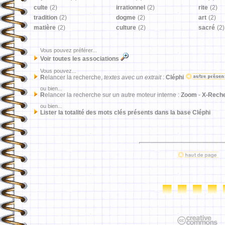
culte
(2)
irrationnel
(2)
rite
(2)
tradition
(2)
dogme
(2)
art
(2)
matière
(2)
culture
(2)
sacré
(2)
Vous pouvez préférer...
Voir toutes les associations
Vous pouvez...
R
elancer la recherche,
textes avec un extrait
:
Cléphi
ou bien...
R
elancer la recherche sur un autre moteur interne :
Zoom
-
X-Rech
ou bien...
Lister la totalité des mots clés présents dans la base Cléphi