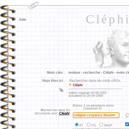
Cléph
Aide
Mots clés
:
moteur -
recherche -
Cléphi -
mots cl
Vous êtes ici
:
Rechercher dans les mots clÃ©s
Cléphi
édition originale 02-08-2002
actualisée le 28-09-2008
Entrez 1 ou plusieurs mots
(maximum 4)
R
echercher dans les
documents avec
Cléphi
ET
OU
SAUF