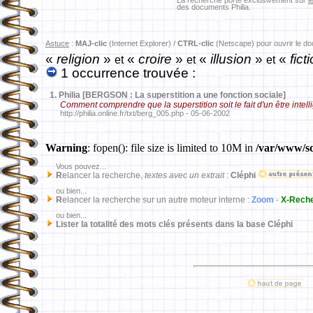
La recherche porte exclusivement sur
l
des documents Philia.
Astuce
:
MAJ-clic
(Internet Explorer) /
CTRL-clic
(Netscape) pour ouvrir le d
«
religion
»
«
croire
»
«
illusion
»
«
fict
et
et
et
1 occurrence trouvée :
1.
Philia [BERGSON : La superstition a une fonction sociale]
Comment comprendre que la superstition soit le fait d'un être intell
http://philia.online.fr/txt/berg_005.php - 05-06-2002
Warning
: fopen(): file size is limited to 10M in
/var/www/sd
Vous pouvez...
R
elancer la recherche,
textes avec un extrait
:
Cléphi
ou bien...
R
elancer la recherche sur un autre moteur interne :
Zoom
-
X-Rech
ou bien...
Lister la totalité des mots clés présents dans la base Cléphi