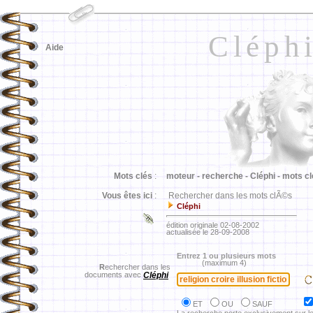
Cléph
Aide
Mots clés
:
moteur -
recherche -
Cléphi -
mots cl
Vous êtes ici
:
Rechercher dans les mots clÃ©s
Cléphi
édition originale 02-08-2002
actualisée le 28-09-2008
Entrez 1 ou plusieurs mots
(maximum 4)
R
echercher dans les
documents avec
Cléphi
ET
OU
SAUF