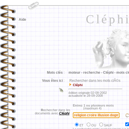
Cléph
Aide
Mots clés
:
moteur -
recherche -
Cléphi -
mots cl
Vous êtes ici
:
Rechercher dans les mots clÃ©s
Cléphi
édition originale 02-08-2002
actualisée le 28-09-2008
Entrez 1 ou plusieurs mots
(maximum 4)
R
echercher dans les
documents avec
Cléphi
ET
OU
SAUF