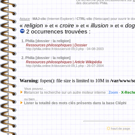
La recherche porte exclusivement sur
l
des documents Philia.
Astuce
:
MAJ-clic
(Internet Explorer) /
CTRL-clic
(Netscape) pour ouvrir le d
«
religion
»
«
croire
»
«
illusion
»
«
do
et
et
et
2 occurrences trouvées :
1.
Philia [dossier : la religion]
Ressources philosophiques | Dossier
http://philia.online.fr/dossiers/d-09,0.php - 04-08-2003
2.
Philia [dossier : la religion]
Ressources philosophiques | Article Wikipédia
http://philia.online.fr/dossiers/d-09,1.php - 26-07-2004
Warning
: fopen(): file size is limited to 10M in
/var/www/sd
Vous pouvez...
R
elancer la recherche sur un autre moteur interne :
Zoom
-
X-Rech
ou bien...
Lister la totalité des mots clés présents dans la base Cléphi