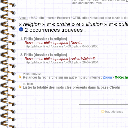
La recherche porte exclusivement sur
l
des documents Philia.
Astuce
:
MAJ-clic
(Internet Explorer) /
CTRL-clic
(Netscape) pour ouvrir le d
«
religion
»
«
croire
»
«
illusion
»
«
cult
et
et
et
2 occurrences trouvées :
1.
Philia [dossier : la religion]
Ressources philosophiques | Dossier
http://philia.online.fr/dossiers/d-09,0.php - 04-08-2003
2.
Philia [dossier : la religion]
Ressources philosophiques | Article Wikipédia
http://philia.online.fr/dossiers/d-09,1.php - 26-07-2004
Vous pouvez...
R
elancer la recherche sur un autre moteur interne :
Zoom
-
X-Rech
ou bien...
Lister la totalité des mots clés présents dans la base Cléphi