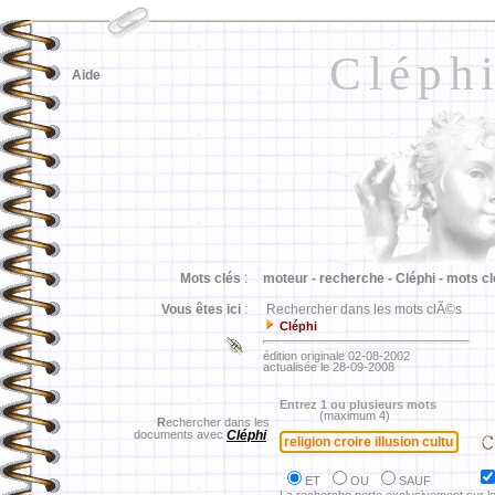
Cléph
Aide
Mots clés
:
moteur -
recherche -
Cléphi -
mots cl
Vous êtes ici
:
Rechercher dans les mots clÃ©s
Cléphi
édition originale 02-08-2002
actualisée le 28-09-2008
Entrez 1 ou plusieurs mots
(maximum 4)
R
echercher dans les
documents avec
Cléphi
ET
OU
SAUF