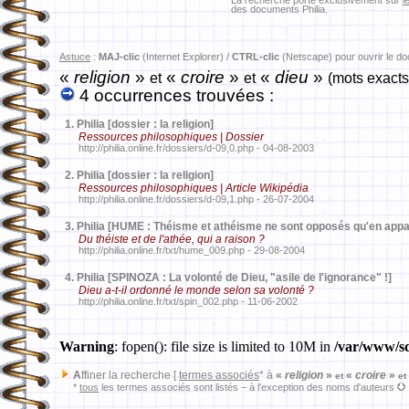
La recherche porte exclusivement sur
l
des documents Philia.
Astuce
:
MAJ-clic
(Internet Explorer) /
CTRL-clic
(Netscape) pour ouvrir le d
«
religion
»
«
croire
»
«
dieu
»
et
et
(mots exacts
4 occurrences trouvées :
1.
Philia [dossier : la religion]
Ressources philosophiques | Dossier
http://philia.online.fr/dossiers/d-09,0.php - 04-08-2003
2.
Philia [dossier : la religion]
Ressources philosophiques | Article Wikipédia
http://philia.online.fr/dossiers/d-09,1.php - 26-07-2004
3.
Philia [HUME : Théisme et athéisme ne sont opposés qu'en app
Du théiste et de l'athée, qui a raison ?
http://philia.online.fr/txt/hume_009.php - 29-08-2004
4.
Philia [SPINOZA : La volonté de Dieu, "asile de l'ignorance" !]
Dieu a-t-il ordonné le monde selon sa volonté ?
http://philia.online.fr/txt/spin_002.php - 11-06-2002
Warning
: fopen(): file size is limited to 10M in
/var/www/sd
A
ffiner la recherche [
termes associés
* à
«
religion
»
«
croire
»
et
et
*
tous
les termes associés sont listés − à l'exception des noms d'auteurs