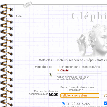
Cléph
Aide
Mots clés
:
moteur -
recherche -
Cléphi -
mots cl
Vous êtes ici
:
Rechercher dans les mots clÃ©s
Cléphi
édition originale 02-08-2002
actualisée le 28-09-2008
Entrez 1 ou plusieurs mots
(maximum 4)
R
echercher dans les
documents avec
Cléphi
ET
OU
SAUF