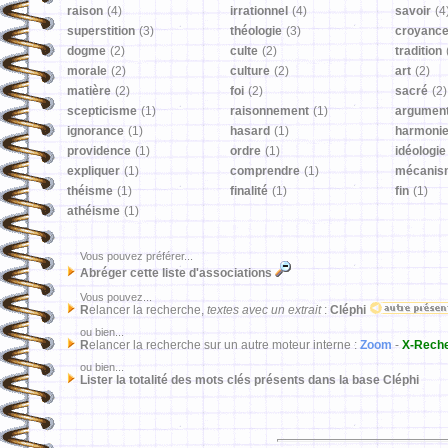
raison
(4)
irrationnel
(4)
savoir
(4
superstition
(3)
théologie
(3)
croyanc
dogme
(2)
culte
(2)
tradition
morale
(2)
culture
(2)
art
(2)
matière
(2)
foi
(2)
sacré
(2)
scepticisme
(1)
raisonnement
(1)
argumen
ignorance
(1)
hasard
(1)
harmoni
providence
(1)
ordre
(1)
idéologie
expliquer
(1)
comprendre
(1)
mécanis
théisme
(1)
finalité
(1)
fin
(1)
athéisme
(1)
Vous pouvez préférer...
Abréger cette liste d'associations
Vous pouvez...
R
elancer la recherche,
textes avec un extrait
:
Cléphi
ou bien...
R
elancer la recherche sur un autre moteur interne :
Zoom
-
X-Rech
ou bien...
Lister la totalité des mots clés présents dans la base Cléphi