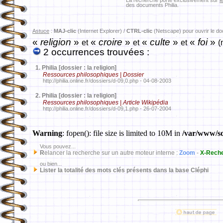
La recherche porte exclusivement sur
l
des documents Philia.
Astuce
:
MAJ-clic
(Internet Explorer) /
CTRL-clic
(Netscape) pour ouvrir le d
«
religion
»
«
croire
»
«
culte
»
«
foi
»
et
et
et
(
2 occurrences trouvées :
1.
Philia [dossier : la religion]
Ressources philosophiques | Dossier
http://philia.online.fr/dossiers/d-09,0.php - 04-08-2003
2.
Philia [dossier : la religion]
Ressources philosophiques | Article Wikipédia
http://philia.online.fr/dossiers/d-09,1.php - 26-07-2004
Warning
: fopen(): file size is limited to 10M in
/var/www/sd
Vous pouvez...
R
elancer la recherche sur un autre moteur interne :
Zoom
-
X-Rech
ou bien...
Lister la totalité des mots clés présents dans la base Cléphi