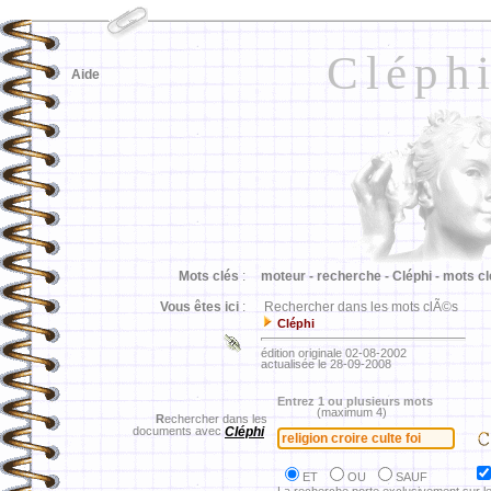
Cléph
Aide
Mots clés
:
moteur -
recherche -
Cléphi -
mots cl
Vous êtes ici
:
Rechercher dans les mots clÃ©s
Cléphi
édition originale 02-08-2002
actualisée le 28-09-2008
Entrez 1 ou plusieurs mots
(maximum 4)
R
echercher dans les
documents avec
Cléphi
ET
OU
SAUF