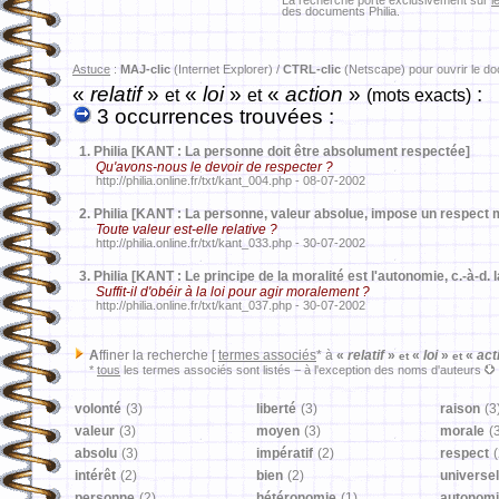
La recherche porte exclusivement sur
l
des documents Philia.
Astuce
:
MAJ-clic
(Internet Explorer) /
CTRL-clic
(Netscape) pour ouvrir le d
«
relatif
»
«
loi
»
«
action
»
:
et
et
(mots exacts)
3 occurrences trouvées :
1.
Philia [KANT : La personne doit être absolument respectée]
Qu'avons-nous le devoir de respecter ?
http://philia.online.fr/txt/kant_004.php - 08-07-2002
2.
Philia [KANT : La personne, valeur absolue, impose un respect m
Toute valeur est-elle relative ?
http://philia.online.fr/txt/kant_033.php - 30-07-2002
3.
Philia [KANT : Le principe de la moralité est l'autonomie, c.-à-d. 
Suffit-il d'obéir à la loi pour agir moralement ?
http://philia.online.fr/txt/kant_037.php - 30-07-2002
A
ffiner la recherche [
termes associés
* à
«
relatif
»
«
loi
»
«
act
et
et
*
tous
les termes associés sont listés − à l'exception des noms d'auteurs
volonté
(3)
liberté
(3)
raison
(3
valeur
(3)
moyen
(3)
morale
(
absolu
(3)
impératif
(2)
respect
(
intérêt
(2)
bien
(2)
universel
personne
(2)
hétéronomie
(1)
autonom