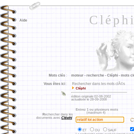
Cléph
Aide
Mots clés
:
moteur -
recherche -
Cléphi -
mots cl
Vous êtes ici
:
Rechercher dans les mots clÃ©s
Cléphi
édition originale 02-08-2002
actualisée le 28-09-2008
Entrez 1 ou plusieurs mots
(maximum 4)
R
echercher dans les
documents avec
Cléphi
ET
OU
SAUF