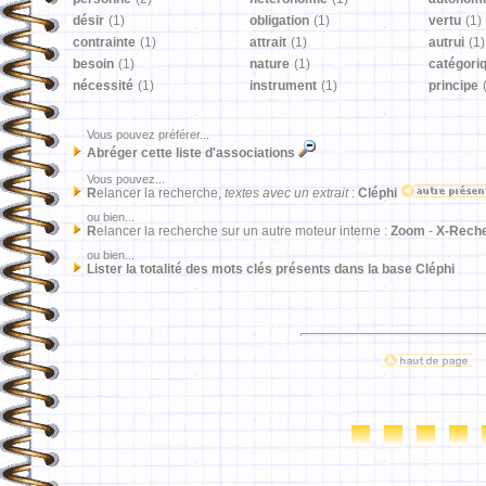
désir
(1)
obligation
(1)
vertu
(1)
contrainte
(1)
attrait
(1)
autrui
(1)
besoin
(1)
nature
(1)
catégori
nécessité
(1)
instrument
(1)
principe
Vous pouvez préférer...
Abréger cette liste d'associations
Vous pouvez...
R
elancer la recherche,
textes avec un extrait
:
Cléphi
ou bien...
R
elancer la recherche sur un autre moteur interne :
Zoom
-
X-Rech
ou bien...
Lister la totalité des mots clés présents dans la base Cléphi