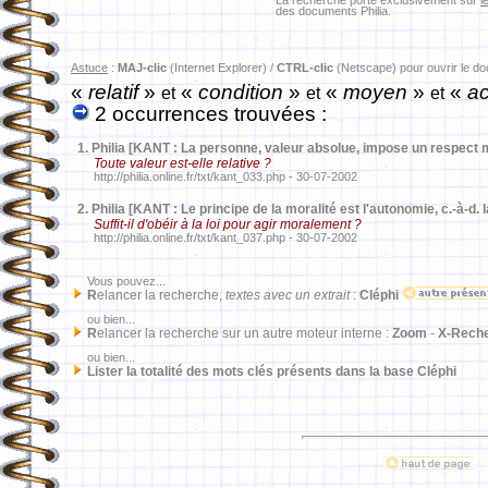
La recherche porte exclusivement sur
l
des documents Philia.
Astuce
:
MAJ-clic
(Internet Explorer) /
CTRL-clic
(Netscape) pour ouvrir le d
«
relatif
»
«
condition
»
«
moyen
»
«
ac
et
et
et
2 occurrences trouvées :
1.
Philia [KANT : La personne, valeur absolue, impose un respect m
Toute valeur est-elle relative ?
http://philia.online.fr/txt/kant_033.php - 30-07-2002
2.
Philia [KANT : Le principe de la moralité est l'autonomie, c.-à-d. 
Suffit-il d'obéir à la loi pour agir moralement ?
http://philia.online.fr/txt/kant_037.php - 30-07-2002
Vous pouvez...
R
elancer la recherche,
textes avec un extrait
:
Cléphi
ou bien...
R
elancer la recherche sur un autre moteur interne :
Zoom
-
X-Rech
ou bien...
Lister la totalité des mots clés présents dans la base Cléphi