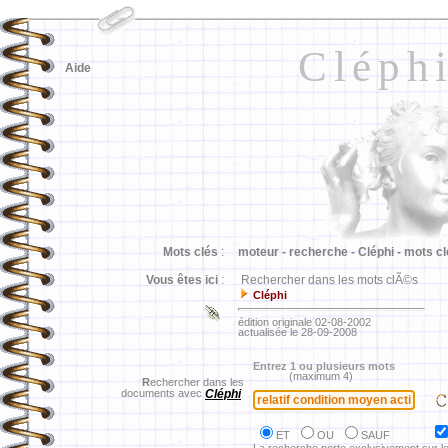
Cléph
Aide
Mots clés
:
moteur -
recherche -
Cléphi -
mots cl
Vous êtes ici
:
Rechercher dans les mots clÃ©s
Cléphi
édition originale 02-08-2002
actualisée le 28-09-2008
Entrez 1 ou plusieurs mots
(maximum 4)
R
echercher dans les
documents avec
Cléphi
ET
OU
SAUF