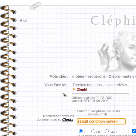
Cléph
Aide
Mots clés
:
moteur -
recherche -
Cléphi -
mots cl
Vous êtes ici
:
Rechercher dans les mots clÃ©s
Cléphi
édition originale 02-08-2002
actualisée le 28-09-2008
Entrez 1 ou plusieurs mots
(maximum 4)
R
echercher dans les
documents avec
Cléphi
ET
OU
SAUF