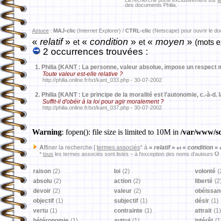
La recherche porte exclusivement sur
l
des documents Philia.
Astuce
:
MAJ-clic
(Internet Explorer) /
CTRL-clic
(Netscape) pour ouvrir le d
«
relatif
»
«
condition
»
«
moyen
»
et
et
(mots e
2 occurrences trouvées :
1.
Philia [KANT : La personne, valeur absolue, impose un respect m
Toute valeur est-elle relative ?
http://philia.online.fr/txt/kant_033.php - 30-07-2002
2.
Philia [KANT : Le principe de la moralité est l'autonomie, c.-à-d. 
Suffit-il d'obéir à la loi pour agir moralement ?
http://philia.online.fr/txt/kant_037.php - 30-07-2002
Warning
: fopen(): file size is limited to 10M in
/var/www/sd
A
ffiner la recherche [
termes associés
* à
«
relatif
»
«
condition
»
et
*
tous
les termes associés sont listés − à l'exception des noms d'auteurs
raison
(2)
loi
(2)
volonté
(
absolu
(2)
action
(2)
liberté
(2
devoir
(2)
valeur
(2)
obéissan
objectif
(1)
subjectif
(1)
désir
(1)
vertu
(1)
contrainte
(1)
attrait
(1)
hétéronomie
(1)
autrui
(1)
intérêt
(1