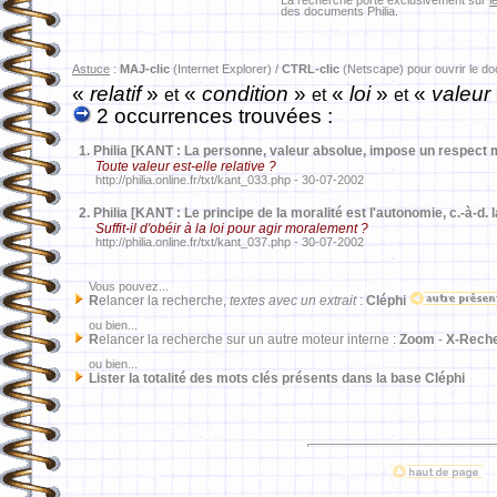
La recherche porte exclusivement sur
l
des documents Philia.
Astuce
:
MAJ-clic
(Internet Explorer) /
CTRL-clic
(Netscape) pour ouvrir le d
«
relatif
»
«
condition
»
«
loi
»
«
valeur
et
et
et
2 occurrences trouvées :
1.
Philia [KANT : La personne, valeur absolue, impose un respect m
Toute valeur est-elle relative ?
http://philia.online.fr/txt/kant_033.php - 30-07-2002
2.
Philia [KANT : Le principe de la moralité est l'autonomie, c.-à-d. 
Suffit-il d'obéir à la loi pour agir moralement ?
http://philia.online.fr/txt/kant_037.php - 30-07-2002
Vous pouvez...
R
elancer la recherche,
textes avec un extrait
:
Cléphi
ou bien...
R
elancer la recherche sur un autre moteur interne :
Zoom
-
X-Rech
ou bien...
Lister la totalité des mots clés présents dans la base Cléphi