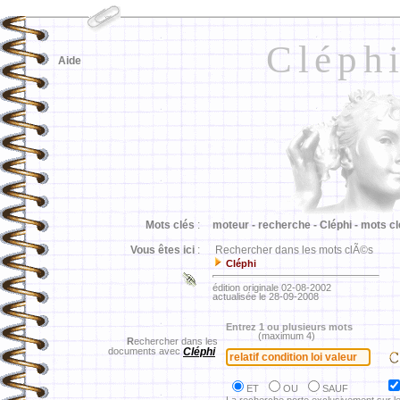
Cléph
Aide
Mots clés
:
moteur -
recherche -
Cléphi -
mots cl
Vous êtes ici
:
Rechercher dans les mots clÃ©s
Cléphi
édition originale 02-08-2002
actualisée le 28-09-2008
Entrez 1 ou plusieurs mots
(maximum 4)
R
echercher dans les
documents avec
Cléphi
ET
OU
SAUF