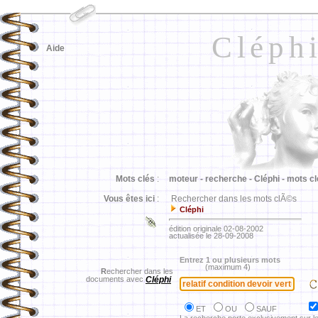
Cléph
Aide
Mots clés
:
moteur -
recherche -
Cléphi -
mots cl
Vous êtes ici
:
Rechercher dans les mots clÃ©s
Cléphi
édition originale 02-08-2002
actualisée le 28-09-2008
Entrez 1 ou plusieurs mots
(maximum 4)
R
echercher dans les
documents avec
Cléphi
ET
OU
SAUF