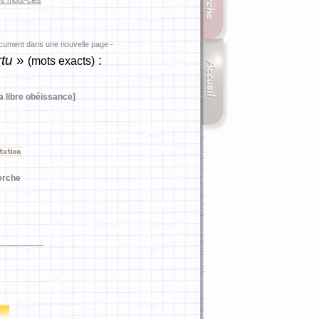
es mots-clés
ocument dans une nouvelle page -
tu
»
:
(mots exacts)
la libre obéissance]
erche