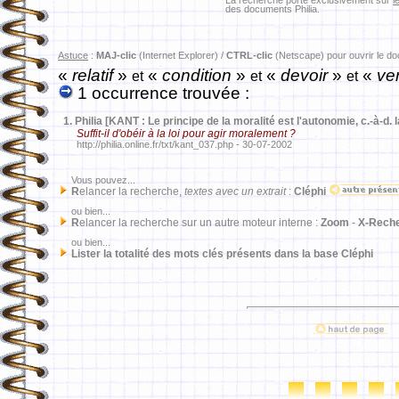
La recherche porte exclusivement sur
l
des documents Philia.
Astuce
:
MAJ-clic
(Internet Explorer) /
CTRL-clic
(Netscape) pour ouvrir le d
«
relatif
»
«
condition
»
«
devoir
»
«
ver
et
et
et
1 occurrence trouvée :
1.
Philia [KANT : Le principe de la moralité est l'autonomie, c.-à-d. 
Suffit-il d'obéir à la loi pour agir moralement ?
http://philia.online.fr/txt/kant_037.php - 30-07-2002
Vous pouvez...
R
elancer la recherche,
textes avec un extrait
:
Cléphi
ou bien...
R
elancer la recherche sur un autre moteur interne :
Zoom
-
X-Rech
ou bien...
Lister la totalité des mots clés présents dans la base Cléphi