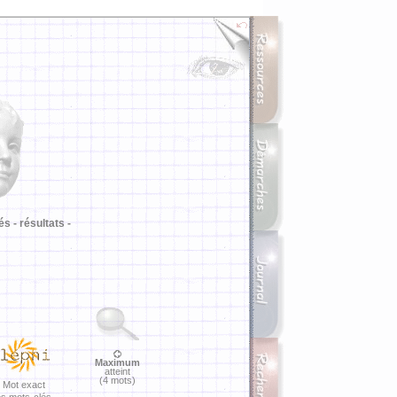
i
és -
résultats -
Maximum
atteint
(4 mots)
Mot exact