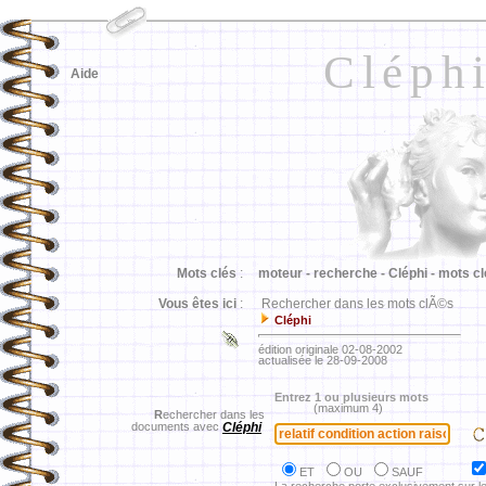
Cléph
Aide
Mots clés
:
moteur -
recherche -
Cléphi -
mots cl
Vous êtes ici
:
Rechercher dans les mots clÃ©s
Cléphi
édition originale 02-08-2002
actualisée le 28-09-2008
Entrez 1 ou plusieurs mots
(maximum 4)
R
echercher dans les
documents avec
Cléphi
ET
OU
SAUF