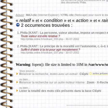
La recherche porte exclusivement sur
l
des documents Philia.
Astuce
:
MAJ-clic
(Internet Explorer) /
CTRL-clic
(Netscape) pour ouvrir le d
«
relatif
»
«
condition
»
«
action
»
«
rai
et
et
et
2 occurrences trouvées :
1.
Philia [KANT : La personne, valeur absolue, impose un respect m
Toute valeur est-elle relative ?
http://philia.online.fr/txt/kant_033.php - 30-07-2002
2.
Philia [KANT : Le principe de la moralité est l'autonomie, c.-à-d. 
Suffit-il d'obéir à la loi pour agir moralement ?
http://philia.online.fr/txt/kant_037.php - 30-07-2002
Warning
: fopen(): file size is limited to 10M in
/var/www/sd
Vous pouvez...
R
elancer la recherche,
textes avec un extrait
:
Cléphi
ou bien...
R
elancer la recherche sur un autre moteur interne :
Zoom
-
X-Rech
ou bien...
Lister la totalité des mots clés présents dans la base Cléphi