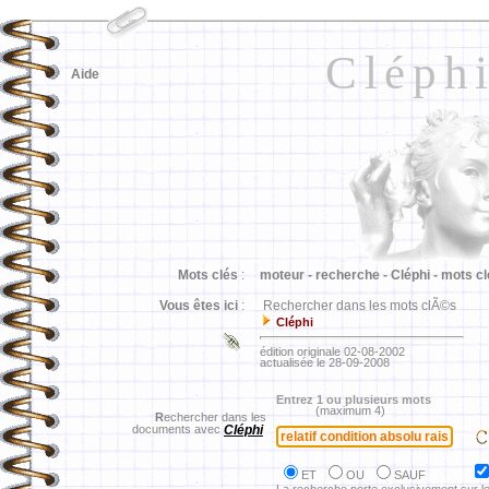
Cléph
Aide
Mots clés
:
moteur -
recherche -
Cléphi -
mots cl
Vous êtes ici
:
Rechercher dans les mots clÃ©s
Cléphi
édition originale 02-08-2002
actualisée le 28-09-2008
Entrez 1 ou plusieurs mots
(maximum 4)
R
echercher dans les
documents avec
Cléphi
ET
OU
SAUF