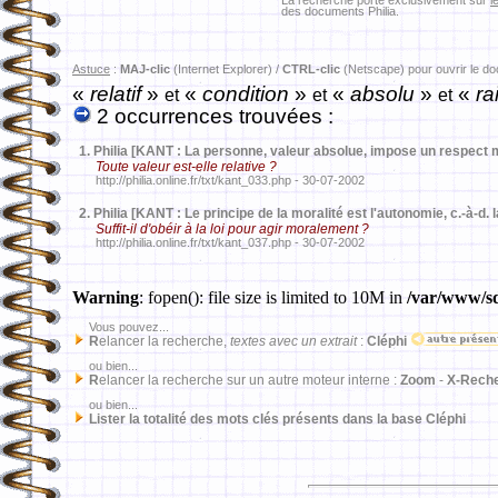
La recherche porte exclusivement sur
l
des documents Philia.
Astuce
:
MAJ-clic
(Internet Explorer) /
CTRL-clic
(Netscape) pour ouvrir le d
«
relatif
»
«
condition
»
«
absolu
»
«
ra
et
et
et
2 occurrences trouvées :
1.
Philia [KANT : La personne, valeur absolue, impose un respect m
Toute valeur est-elle relative ?
http://philia.online.fr/txt/kant_033.php - 30-07-2002
2.
Philia [KANT : Le principe de la moralité est l'autonomie, c.-à-d. 
Suffit-il d'obéir à la loi pour agir moralement ?
http://philia.online.fr/txt/kant_037.php - 30-07-2002
Warning
: fopen(): file size is limited to 10M in
/var/www/sd
Vous pouvez...
R
elancer la recherche,
textes avec un extrait
:
Cléphi
ou bien...
R
elancer la recherche sur un autre moteur interne :
Zoom
-
X-Rech
ou bien...
Lister la totalité des mots clés présents dans la base Cléphi