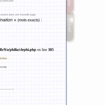
es mots-clés
ocument dans une nouvelle page -
nation
»
:
(mots exacts)
b/9/a/philia/clephi.php
on line
385
erche