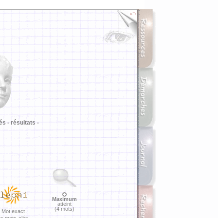
i
és -
résultats -
Maximum
atteint
(4 mots)
Mot exact