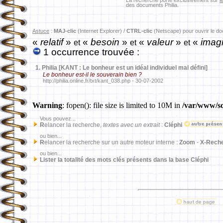
La recherche porte exclusivement sur
l
des documents Philia.
Astuce
:
MAJ-clic
(Internet Explorer) /
CTRL-clic
(Netscape) pour ouvrir le d
«
relatif
»
«
besoin
»
«
valeur
»
«
imagi
et
et
et
1 occurrence trouvée :
1.
Philia [KANT : Le bonheur est un idéal individuel mal défini]
Le bonheur est-il le souverain bien ?
http://philia.online.fr/txt/kant_038.php - 30-07-2002
Warning
: fopen(): file size is limited to 10M in
/var/www/sd
Vous pouvez...
R
elancer la recherche,
textes avec un extrait
:
Cléphi
ou bien...
R
elancer la recherche sur un autre moteur interne :
Zoom
-
X-Rech
ou bien...
Lister la totalité des mots clés présents dans la base Cléphi