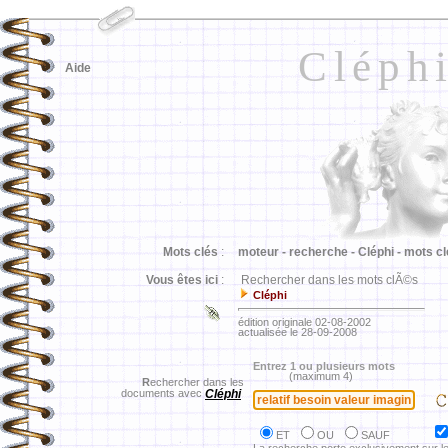
Cléph
Aide
Mots clés
:
moteur -
recherche -
Cléphi -
mots cl
Vous êtes ici
:
Rechercher dans les mots clÃ©s
Cléphi
édition originale 02-08-2002
actualisée le 28-09-2008
Entrez 1 ou plusieurs mots
(maximum 4)
R
echercher dans les
documents avec
Cléphi
ET
OU
SAUF