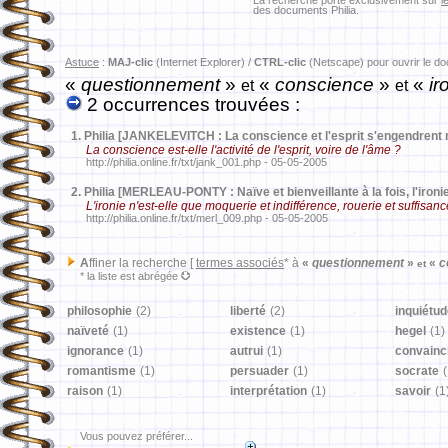
La recherche porte exclusivement sur
l
des documents Philia.
Astuce
:
MAJ-clic
(Internet Explorer) /
CTRL-clic
(Netscape) pour ouvrir le d
«
questionnement
»
«
conscience
»
«
ir
et
et
2 occurrences trouvées :
1.
Philia [JANKELEVITCH : La conscience et l'esprit s'engendrent
La conscience est-elle l'activité de l'esprit, voire de l'âme ?
http://philia.online.fr/txt/jank_001.php - 05-05-2005
2.
Philia [MERLEAU-PONTY : Naïve et bienveillante à la fois, l'ironie
L'ironie n'est-elle que moquerie et indifférence, rouerie et suffisanc
http://philia.online.fr/txt/merl_009.php - 05-05-2005
A
ffiner la recherche [
termes associés
* à
«
questionnement
»
«
c
et
* la liste est abrégée
philosophie
(2)
liberté
(2)
inquiétu
naïveté
(1)
existence
(1)
hegel
(1)
ignorance
(1)
autrui
(1)
convainc
romantisme
(1)
persuader
(1)
socrate
(
raison
(1)
interprétation
(1)
savoir
(1
Vous pouvez préférer...