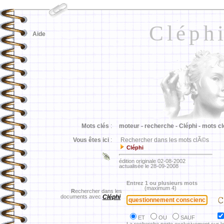
Cléph
Aide
Mots clés
:
moteur -
recherche -
Cléphi -
mots cl
Vous êtes ici
:
Rechercher dans les mots clÃ©s
Cléphi
édition originale 02-08-2002
actualisée le 28-09-2008
Entrez 1 ou plusieurs mots
(maximum 4)
R
echercher dans les
documents avec
Cléphi
ET
OU
SAUF