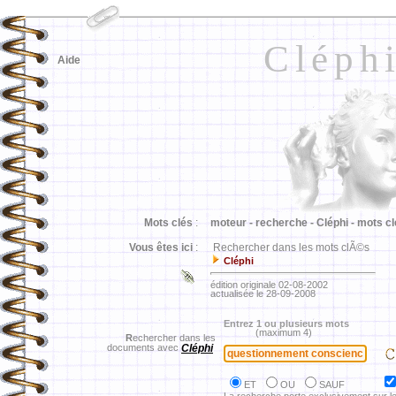
Cléph
Aide
Mots clés
:
moteur -
recherche -
Cléphi -
mots cl
Vous êtes ici
:
Rechercher dans les mots clÃ©s
Cléphi
édition originale 02-08-2002
actualisée le 28-09-2008
Entrez 1 ou plusieurs mots
(maximum 4)
R
echercher dans les
documents avec
Cléphi
ET
OU
SAUF