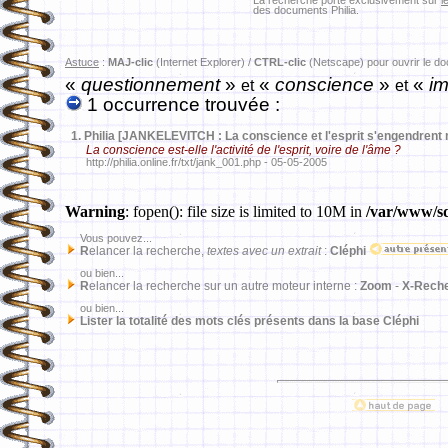
La recherche porte exclusivement sur
l
des documents Philia.
Astuce
:
MAJ-clic
(Internet Explorer) /
CTRL-clic
(Netscape) pour ouvrir le d
«
questionnement
»
«
conscience
»
«
im
et
et
1 occurrence trouvée :
1.
Philia [JANKELEVITCH : La conscience et l'esprit s'engendrent
La conscience est-elle l'activité de l'esprit, voire de l'âme ?
http://philia.online.fr/txt/jank_001.php - 05-05-2005
Warning
: fopen(): file size is limited to 10M in
/var/www/sd
Vous pouvez...
R
elancer la recherche,
textes avec un extrait
:
Cléphi
ou bien...
R
elancer la recherche sur un autre moteur interne :
Zoom
-
X-Rech
ou bien...
Lister la totalité des mots clés présents dans la base Cléphi