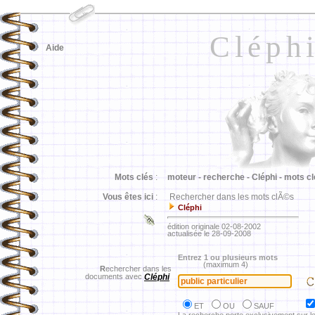
Cléph
Aide
Mots clés
:
moteur -
recherche -
Cléphi -
mots cl
Vous êtes ici
:
Rechercher dans les mots clÃ©s
Cléphi
édition originale 02-08-2002
actualisée le 28-09-2008
Entrez 1 ou plusieurs mots
(maximum 4)
R
echercher dans les
documents avec
Cléphi
ET
OU
SAUF