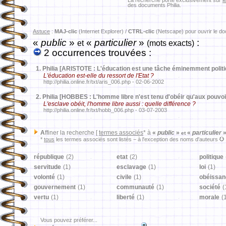
La recherche porte exclusivement sur
l
des documents Philia.
Astuce
:
MAJ-clic
(Internet Explorer) /
CTRL-clic
(Netscape) pour ouvrir le d
«
public
»
«
particulier
»
:
et
(mots exacts)
2 occurrences trouvées :
1.
Philia [ARISTOTE : L'éducation est une tâche éminemment politi
L'éducation est-elle du ressort de l'Etat ?
http://philia.online.fr/txt/aris_006.php - 02-06-2002
2.
Philia [HOBBES : L'homme libre n'est tenu d'obéir qu'aux pouvoi
L'esclave obéit, l'homme libre aussi : quelle différence ?
http://philia.online.fr/txt/hobb_006.php - 03-07-2003
A
ffiner la recherche [
termes associés
* à
«
public
»
«
particulier
et
*
tous
les termes associés sont listés − à l'exception des noms d'auteurs
république
(2)
etat
(2)
politique
servitude
(1)
esclavage
(1)
loi
(1)
volonté
(1)
civile
(1)
obéissan
gouvernement
(1)
communauté
(1)
société
(
vertu
(1)
liberté
(1)
morale
(
Vous pouvez préférer...