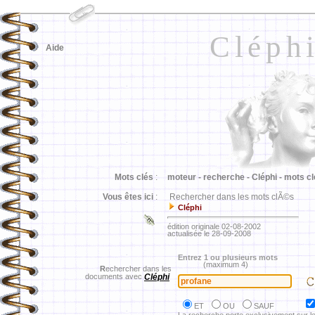
Cléph
Aide
Mots clés
:
moteur -
recherche -
Cléphi -
mots cl
Vous êtes ici
:
Rechercher dans les mots clÃ©s
Cléphi
édition originale 02-08-2002
actualisée le 28-09-2008
Entrez 1 ou plusieurs mots
(maximum 4)
R
echercher dans les
documents avec
Cléphi
ET
OU
SAUF