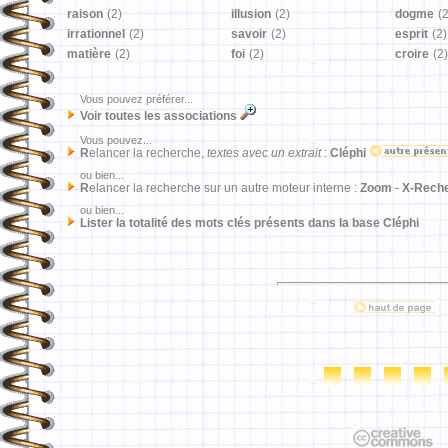
raison
(2)
illusion
(2)
dogme
(2
irrationnel
(2)
savoir
(2)
esprit
(2)
matière
(2)
foi
(2)
croire
(2)
Vous pouvez préférer...
Voir toutes les associations
Vous pouvez...
R
elancer la recherche,
textes avec un extrait
:
Cléphi
ou bien...
R
elancer la recherche sur un autre moteur interne :
Zoom
-
X-Rech
ou bien...
Lister la totalité des mots clés présents dans la base Cléphi