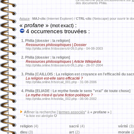
La recherche porte exclusivement sur
l
des documents Philia.
Astuce
:
MAJ-clic
(Internet Explorer) /
CTRL-clic
(Netscape) pour ouvrir le d
«
profane
»
:
(mot exact)
4 occurrences trouvées :
1.
Philia [dossier : la religion]
Ressources philosophiques | Dossier
http://philia.online.fr/dossiers/d-09,0.php - 04-08-2003
2.
Philia [dossier : la religion]
Ressources philosophiques | Article Wikipédia
http://philia.online.fr/dossiers/d-09,1.php - 26-07-2004
3.
Philia [CAILLOIS : La religion est croyance en l'efficacité du sac
La religion est-elle sans efficacité ?
http://philia.online.fr/txt/cail_001.php - 31-08-2006
4.
Philia [ELIADE : Le mythe fonde le sens "vrai" de toute chose]
Le mythe n'est-il qu'une fiction poétique ?
http://philia.online.fr/txt/elia_002.php - 06-06-2002
A
ffiner la recherche [
termes associés
* à
«
profane
»
]
* la liste est abrégée
religion
(4)
sacré
(4)
vérité
(3)
dieu
(3)
art
(2)
morale
(