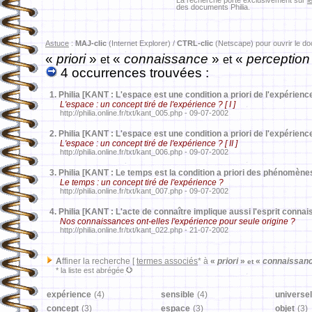
La recherche porte exclusivement sur
l
des documents Philia.
Astuce
:
MAJ-clic
(Internet Explorer) /
CTRL-clic
(Netscape) pour ouvrir le d
«
priori
»
«
connaissance
»
«
perception
et
et
4 occurrences trouvées :
1.
Philia [KANT : L'espace est une condition a priori de l'expérienc
L'espace : un concept tiré de l'expérience ? [ I ]
http://philia.online.fr/txt/kant_005.php - 09-07-2002
2.
Philia [KANT : L'espace est une condition a priori de l'expérienc
L'espace : un concept tiré de l'expérience ? [ II ]
http://philia.online.fr/txt/kant_006.php - 09-07-2002
3.
Philia [KANT : Le temps est la condition a priori des phénomène
Le temps : un concept tiré de l'expérience ?
http://philia.online.fr/txt/kant_007.php - 09-07-2002
4.
Philia [KANT : L'acte de connaître implique aussi l'esprit connai
Nos connaissances ont-elles l'expérience pour seule origine ?
http://philia.online.fr/txt/kant_022.php - 21-07-2002
A
ffiner la recherche [
termes associés
* à
«
priori
»
«
connaissan
et
* la liste est abrégée
expérience
(4)
sensible
(4)
universel
concept
(3)
espace
(3)
objet
(3)