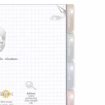
i
és -
résultats -
Affinez
votre
recherche
d'un simple
Mot exact
clic