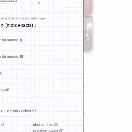
es mots-clés
ocument dans une nouvelle page -
»
:
(mots exacts)
e du monde, I]
e du monde, II]
s]
ssant]
ce
»
«
perception
»
]
et
(3)
phénomène
(3)
représentation
(3)