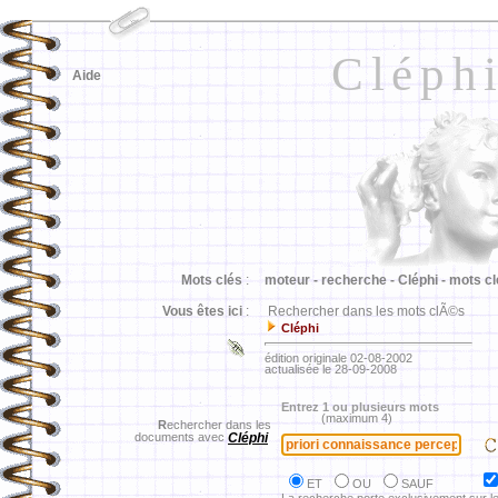
Cléph
Aide
Mots clés
:
moteur -
recherche -
Cléphi -
mots cl
Vous êtes ici
:
Rechercher dans les mots clÃ©s
Cléphi
édition originale 02-08-2002
actualisée le 28-09-2008
Entrez 1 ou plusieurs mots
(maximum 4)
R
echercher dans les
documents avec
Cléphi
ET
OU
SAUF