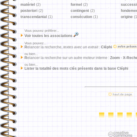
matériel
(2)
formel
(2)
successi
posteriori
(2)
contingent
(2)
fondeme
transcendantal
(1)
consécution
(1)
origine
(1
Vous pouvez préférer...
Voir toutes les associations
Vous pouvez...
R
elancer la recherche,
textes avec un extrait
:
Cléphi
ou bien...
R
elancer la recherche sur un autre moteur interne :
Zoom
-
X-Rech
ou bien...
Lister la totalité des mots clés présents dans la base Cléphi