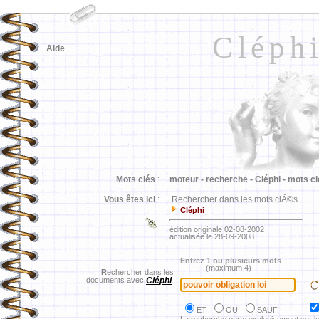
Cléph
Aide
Mots clés
:
moteur -
recherche -
Cléphi -
mots cl
Vous êtes ici
:
Rechercher dans les mots clÃ©s
Cléphi
édition originale 02-08-2002
actualisée le 28-09-2008
Entrez 1 ou plusieurs mots
(maximum 4)
R
echercher dans les
documents avec
Cléphi
ET
OU
SAUF