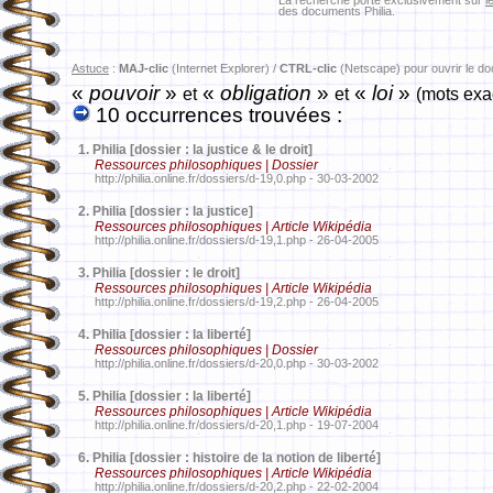
La recherche porte exclusivement sur
l
des documents Philia.
Astuce
:
MAJ-clic
(Internet Explorer) /
CTRL-clic
(Netscape) pour ouvrir le d
«
pouvoir
»
«
obligation
»
«
loi
»
et
et
(mots exa
10 occurrences trouvées :
1.
Philia [dossier : la justice & le droit]
Ressources philosophiques | Dossier
http://philia.online.fr/dossiers/d-19,0.php - 30-03-2002
2.
Philia [dossier : la justice]
Ressources philosophiques | Article Wikipédia
http://philia.online.fr/dossiers/d-19,1.php - 26-04-2005
3.
Philia [dossier : le droit]
Ressources philosophiques | Article Wikipédia
http://philia.online.fr/dossiers/d-19,2.php - 26-04-2005
4.
Philia [dossier : la liberté]
Ressources philosophiques | Dossier
http://philia.online.fr/dossiers/d-20,0.php - 30-03-2002
5.
Philia [dossier : la liberté]
Ressources philosophiques | Article Wikipédia
http://philia.online.fr/dossiers/d-20,1.php - 19-07-2004
6.
Philia [dossier : histoire de la notion de liberté]
Ressources philosophiques | Article Wikipédia
http://philia.online.fr/dossiers/d-20,2.php - 22-02-2004