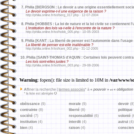
7.
Philia [BERGSON : Le devoir a une origine essentiellement socia
Le devoir exprime-t-il une exigence de la raison ?
http://philia.online.fr/txt/berg_017.php - 12-07-2004
8.
Philia [HOBBES : La loi de nature et la loi civile se contiennent l'
L'institution des lois va-t-elle à l'encontre de la nature ?
http://philia.online.fr/txt/hobb_005.php - 10-05-2003
9.
Philia [KANT : La liberté de penser est l'autonomie dans l'usag
La liberté de penser est-elle inaliénable ?
http://philia.online.fr/txt/kant_002.php - 31-12-2005
10.
Philia [SAINT-THOMAS d'AQUIN : Certaines lois peuvent contrari
Les lois sont-elles justes ?
http://philia.online.fr/txt/thom_003.php - 29-08-2006
Warning
: fopen(): file size is limited to 10M in
/var/www/sd
A
ffiner la recherche [
termes associés
* à
«
pouvoir
»
«
obligation
et
* la liste est abrégée
obéissance
(9)
morale
(9)
devoir
(8
contrainte
(8)
liberté
(8)
politique
société
(7)
responsabilité
(6)
volonté
(
institution
(4)
interdit
(4)
autrui
(4)
bien
(4)
raison
(4)
conscien