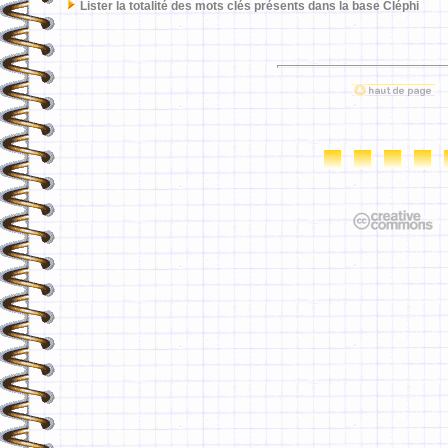
Lister la totalité des mots clés présents dans la base Cléphi