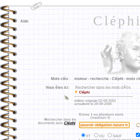
Cléph
Aide
Mots clés
:
moteur -
recherche -
Cléphi -
mots cl
Vous êtes ici
:
Rechercher dans les mots clÃ©s
Cléphi
édition originale 02-08-2002
actualisée le 28-09-2008
Entrez 1 ou plusieurs mots
(maximum 4)
R
echercher dans les
documents avec
Cléphi
ET
OU
SAUF