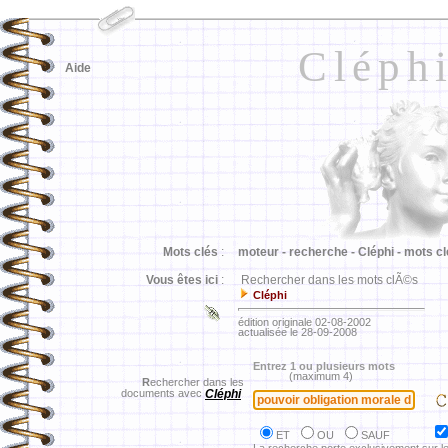
Cléph
Aide
Mots clés
:
moteur -
recherche -
Cléphi -
mots cl
Vous êtes ici
:
Rechercher dans les mots clÃ©s
Cléphi
édition originale 02-08-2002
actualisée le 28-09-2008
Entrez 1 ou plusieurs mots
(maximum 4)
R
echercher dans les
documents avec
Cléphi
ET
OU
SAUF