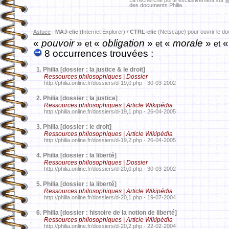
La recherche porte exclusivement sur
l
des documents Philia.
Astuce
:
MAJ-clic
(Internet Explorer) /
CTRL-clic
(Netscape) pour ouvrir le d
«
pouvoir
»
«
obligation
»
«
morale
»
«
et
et
et
8 occurrences trouvées :
1.
Philia [dossier : la justice & le droit]
Ressources philosophiques | Dossier
http://philia.online.fr/dossiers/d-19,0.php - 30-03-2002
2.
Philia [dossier : la justice]
Ressources philosophiques | Article Wikipédia
http://philia.online.fr/dossiers/d-19,1.php - 26-04-2005
3.
Philia [dossier : le droit]
Ressources philosophiques | Article Wikipédia
http://philia.online.fr/dossiers/d-19,2.php - 26-04-2005
4.
Philia [dossier : la liberté]
Ressources philosophiques | Dossier
http://philia.online.fr/dossiers/d-20,0.php - 30-03-2002
5.
Philia [dossier : la liberté]
Ressources philosophiques | Article Wikipédia
http://philia.online.fr/dossiers/d-20,1.php - 19-07-2004
6.
Philia [dossier : histoire de la notion de liberté]
Ressources philosophiques | Article Wikipédia
http://philia.online.fr/dossiers/d-20,2.php - 22-02-2004