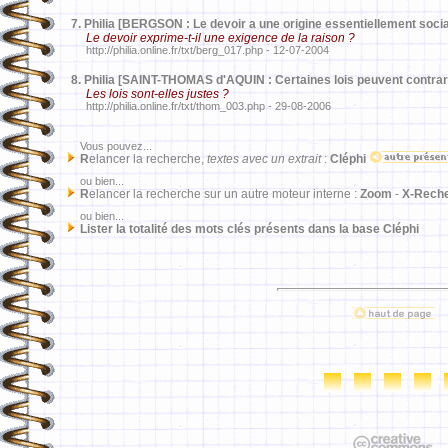
7.
Philia [BERGSON : Le devoir a une origine essentiellement socia
Le devoir exprime-t-il une exigence de la raison ?
http://philia.online.fr/txt/berg_017.php - 12-07-2004
8.
Philia [SAINT-THOMAS d'AQUIN : Certaines lois peuvent contrarie
Les lois sont-elles justes ?
http://philia.online.fr/txt/thom_003.php - 29-08-2006
Vous pouvez...
R
elancer la recherche,
textes avec un extrait
:
Cléphi
ou bien...
R
elancer la recherche sur un autre moteur interne :
Zoom
-
X-Rech
ou bien...
Lister la totalité des mots clés présents dans la base Cléphi