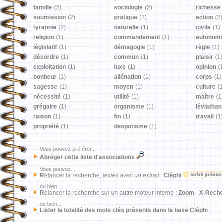
famille
(2)
sociologie
(2)
richesse
soumission
(2)
pratique
(2)
action
(2
tyrannie
(2)
naturelle
(1)
civile
(1)
religion
(1)
commandement
(1)
autonom
législatif
(1)
démagogie
(1)
règle
(1)
désordre
(1)
commun
(1)
plaisir
(1
exploitation
(1)
luxe
(1)
opinion
(
bonheur
(1)
aliénation
(1)
corps
(1)
sagesse
(1)
moyen
(1)
culture
(
nécessité
(1)
utilité
(1)
maître
(1
grégaire
(1)
organisme
(1)
léviathan
raison
(1)
fin
(1)
travail
(1
propriété
(1)
despotisme
(1)
Vous pouvez préférer...
Abréger cette liste d'associations
Vous pouvez...
R
elancer la recherche,
textes avec un extrait
:
Cléphi
ou bien...
R
elancer la recherche sur un autre moteur interne :
Zoom
-
X-Rech
ou bien...
Lister la totalité des mots clés présents dans la base Cléphi