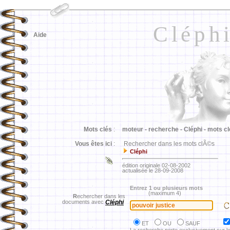
Cléph
Aide
Mots clés
:
moteur -
recherche -
Cléphi -
mots cl
Vous êtes ici
:
Rechercher dans les mots clÃ©s
Cléphi
édition originale 02-08-2002
actualisée le 28-09-2008
Entrez 1 ou plusieurs mots
(maximum 4)
R
echercher dans les
documents avec
Cléphi
ET
OU
SAUF