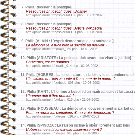
7.
Philia [dossier : la politique]
Ressources philosophiques | Dossier
http://philia.online.fr/dossiers/d-D,0.php - 30-03-2002
8.
Philia [dossier : la politique]
Ressources philosophiques | Article Wikipédia
http://philia.online.fr/dossiers/d-D,1.php - 06-08-2004
9.
Philia [ALAIN : L'esprit démocratique est antisocial]
La démocratie, est-ce bien la société au pouvoir ?
http://philia.online.fr/txt/alai_030.php - 18-01-2003
10.
Philia [ARISTOTE : La politique doit avant tout viser la justice]
Gouverner, est-ce dominer ?
http://philia.online.fr/txt/aris_014.php - 02-06-2002
11.
Philia [HOBBES : La loi de nature et la loi civile se contiennent l'
L'institution des lois va-t-elle à l'encontre de la nature ?
http://philia.online.fr/txt/hobb_005.php - 10-05-2003
12.
Philia [KANT : L'homme a besoin d'un maître... qui est lui auss
L'homme doit-il être dominé ?
http://philia.online.fr/txt/kant_015.php - 21-07-2002
13.
Philia [ROUSSEAU : La démocratie, gouvernement si parfait qu
Peut-on réunir les conditions d'une vraie démocratie ?
http://philia.online.fr/txt/rous_026.php - 19-07-2002
14.
Philia [SPINOZA : La raison incline à obéir librement aux lois]
L'obéissance à la loi est-elle asservissement ?
http://philia.online.fr/txt/spin_018.php - 08-08-2006