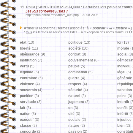
15.
Philia [SAINT-THOMAS d'AQUIN : Certaines lois peuvent contrari
Les lois sont-elles justes ?
http://philia.online.fr/txt/thom_003.php - 29-08-2006
A
ffiner la recherche [
termes associés
* à
«
pouvoir
»
«
justice
»
]
et
*
tous
les termes associés sont listés − à l'exception des noms d'auteurs
etat
(13)
politique
(13)
loi
(13)
liberté
(11)
société
(10)
morale
(
obéissance
(9)
contrat
(8)
social
(8)
institution
(7)
gouvernement
(6)
démocrat
vertu
(5)
peuple
(5)
individu
(
légitime
(5)
domination
(5)
légal
(5)
contrainte
(5)
guerre
(4)
générale
violence
(4)
respect
(4)
républiq
souverain
(4)
sécurité
(4)
sanction
punition
(3)
naturel
(3)
peine
(3)
servitude
(3)
jugement
(3)
interdit
(
fait
(3)
en
(3)
conflit
(3
nation
(3)
cité
(3)
intérêt
(3
exécutif
(3)
sociale
(2)
injustice
classe
(2)
nature
(2)
bien
(2)
concorde
(2)
passion
(2)
constitut