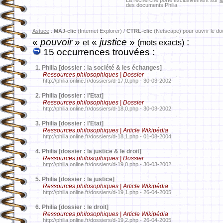
La recherche porte exclusivement sur
l
des documents Philia.
Astuce
:
MAJ-clic
(Internet Explorer) /
CTRL-clic
(Netscape) pour ouvrir le d
«
pouvoir
»
«
justice
»
:
et
(mots exacts)
15 occurrences trouvées :
1.
Philia [dossier : la société & les échanges]
Ressources philosophiques | Dossier
http://philia.online.fr/dossiers/d-17,0.php - 30-03-2002
2.
Philia [dossier : l'Etat]
Ressources philosophiques | Dossier
http://philia.online.fr/dossiers/d-18,0.php - 30-03-2002
3.
Philia [dossier : l'Etat]
Ressources philosophiques | Article Wikipédia
http://philia.online.fr/dossiers/d-18,1.php - 01-08-2004
4.
Philia [dossier : la justice & le droit]
Ressources philosophiques | Dossier
http://philia.online.fr/dossiers/d-19,0.php - 30-03-2002
5.
Philia [dossier : la justice]
Ressources philosophiques | Article Wikipédia
http://philia.online.fr/dossiers/d-19,1.php - 26-04-2005
6.
Philia [dossier : le droit]
Ressources philosophiques | Article Wikipédia
http://philia.online.fr/dossiers/d-19,2.php - 26-04-2005