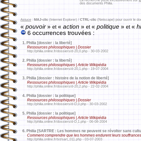
La recherche porte exclusivement sur
l
des documents Philia.
Astuce
:
MAJ-clic
(Internet Explorer) /
CTRL-clic
(Netscape) pour ouvrir le d
«
pouvoir
»
«
action
»
«
politique
»
«
hi
et
et
et
6 occurrences trouvées :
1.
Philia [dossier : la liberté]
Ressources philosophiques | Dossier
http://philia.online.fr/dossiers/d-20,0.php - 30-03-2002
2.
Philia [dossier : la liberté]
Ressources philosophiques | Article Wikipédia
http://philia.online.fr/dossiers/d-20,1.php - 19-07-2004
3.
Philia [dossier : histoire de la notion de liberté]
Ressources philosophiques | Article Wikipédia
http://philia.online.fr/dossiers/d-20,2.php - 22-02-2004
4.
Philia [dossier : la politique]
Ressources philosophiques | Dossier
http://philia.online.fr/dossiers/d-D,0.php - 30-03-2002
5.
Philia [dossier : la politique]
Ressources philosophiques | Article Wikipédia
http://philia.online.fr/dossiers/d-D,1.php - 06-08-2004
6.
Philia [SARTRE : Les hommes ne peuvent se révolter sans cultur
Comment comprendre que les hommes endurent leurs souffrances et
http://philia.online.fr/txt/sart_011.php - 03-07-2003