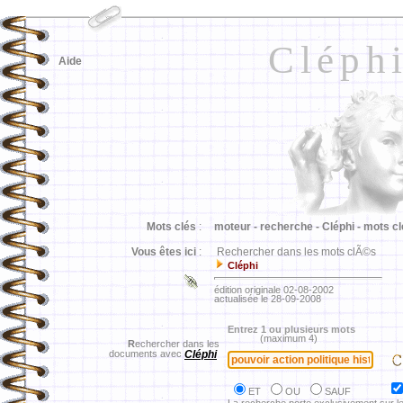
Cléph
Aide
Mots clés
:
moteur -
recherche -
Cléphi -
mots cl
Vous êtes ici
:
Rechercher dans les mots clÃ©s
Cléphi
édition originale 02-08-2002
actualisée le 28-09-2008
Entrez 1 ou plusieurs mots
(maximum 4)
R
echercher dans les
documents avec
Cléphi
ET
OU
SAUF