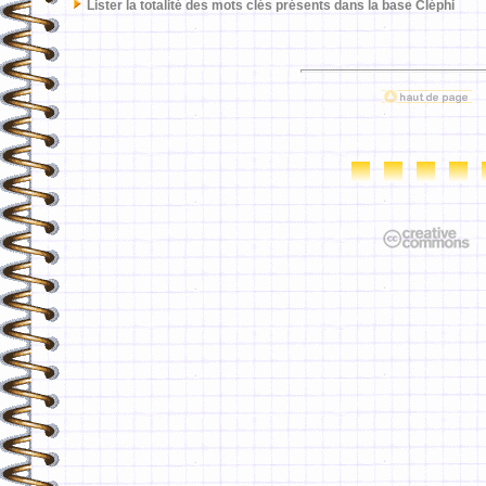
Lister la totalité des mots clés présents dans la base Cléphi