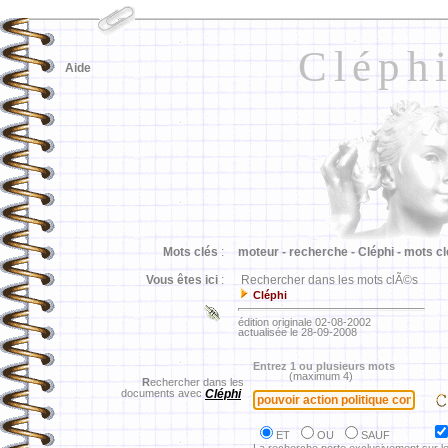
Cléph
Aide
Mots clés
:
moteur -
recherche -
Cléphi -
mots cl
Vous êtes ici
:
Rechercher dans les mots clÃ©s
Cléphi
édition originale 02-08-2002
actualisée le 28-09-2008
Entrez 1 ou plusieurs mots
(maximum 4)
R
echercher dans les
documents avec
Cléphi
ET
OU
SAUF