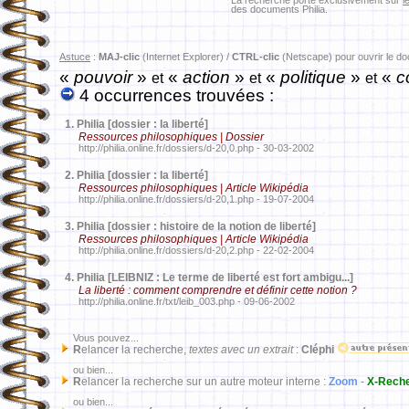
La recherche porte exclusivement sur
l
des documents Philia.
Astuce
:
MAJ-clic
(Internet Explorer) /
CTRL-clic
(Netscape) pour ouvrir le d
«
pouvoir
»
«
action
»
«
politique
»
«
co
et
et
et
4 occurrences trouvées :
1.
Philia [dossier : la liberté]
Ressources philosophiques | Dossier
http://philia.online.fr/dossiers/d-20,0.php - 30-03-2002
2.
Philia [dossier : la liberté]
Ressources philosophiques | Article Wikipédia
http://philia.online.fr/dossiers/d-20,1.php - 19-07-2004
3.
Philia [dossier : histoire de la notion de liberté]
Ressources philosophiques | Article Wikipédia
http://philia.online.fr/dossiers/d-20,2.php - 22-02-2004
4.
Philia [LEIBNIZ : Le terme de liberté est fort ambigu...]
La liberté : comment comprendre et définir cette notion ?
http://philia.online.fr/txt/leib_003.php - 09-06-2002
Vous pouvez...
R
elancer la recherche,
textes avec un extrait
:
Cléphi
ou bien...
R
elancer la recherche sur un autre moteur interne :
Zoom
-
X-Rech
ou bien...