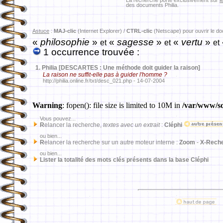
La recherche porte exclusivement sur
l
des documents Philia.
Astuce
:
MAJ-clic
(Internet Explorer) /
CTRL-clic
(Netscape) pour ouvrir le d
«
philosophie
»
«
sagesse
»
«
vertu
»
et
et
et
1 occurrence trouvée :
1.
Philia [DESCARTES : Une méthode doit guider la raison]
La raison ne suffit-elle pas à guider l'homme ?
http://philia.online.fr/txt/desc_021.php - 14-07-2004
Warning
: fopen(): file size is limited to 10M in
/var/www/sd
Vous pouvez...
R
elancer la recherche,
textes avec un extrait
:
Cléphi
ou bien...
R
elancer la recherche sur un autre moteur interne :
Zoom
-
X-Rech
ou bien...
Lister la totalité des mots clés présents dans la base Cléphi