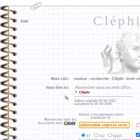
Cléph
Aide
Mots clés
:
moteur -
recherche -
Cléphi -
mots cl
Vous êtes ici
:
Rechercher dans les mots clÃ©s
Cléphi
édition originale 02-08-2002
actualisée le 28-09-2008
Entrez 1 ou plusieurs mots
(maximum 4)
R
echercher dans les
documents avec
Cléphi
ET
OU
SAUF