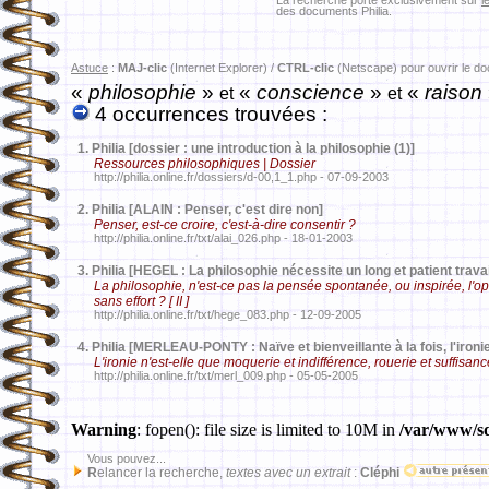
La recherche porte exclusivement sur
l
des documents Philia.
Astuce
:
MAJ-clic
(Internet Explorer) /
CTRL-clic
(Netscape) pour ouvrir le d
«
philosophie
»
«
conscience
»
«
raison
et
et
4 occurrences trouvées :
1.
Philia [dossier : une introduction à la philosophie (1)]
Ressources philosophiques | Dossier
http://philia.online.fr/dossiers/d-00,1_1.php - 07-09-2003
2.
Philia [ALAIN : Penser, c'est dire non]
Penser, est-ce croire, c'est-à-dire consentir ?
http://philia.online.fr/txt/alai_026.php - 18-01-2003
3.
Philia [HEGEL : La philosophie nécessite un long et patient travai
La philosophie, n'est-ce pas la pensée spontanée, ou inspirée, l'
sans effort ? [ II ]
http://philia.online.fr/txt/hege_083.php - 12-09-2005
4.
Philia [MERLEAU-PONTY : Naïve et bienveillante à la fois, l'ironie
L'ironie n'est-elle que moquerie et indifférence, rouerie et suffisanc
http://philia.online.fr/txt/merl_009.php - 05-05-2005
Warning
: fopen(): file size is limited to 10M in
/var/www/sd
Vous pouvez...
R
elancer la recherche,
textes avec un extrait
:
Cléphi