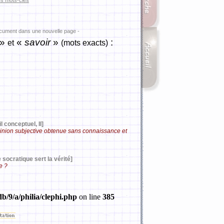
es mots-clés
ocument dans une nouvelle page -
»
«
savoir
»
:
et
(mots exacts)
l conceptuel, II]
opinion subjective obtenue sans connaissance et
 socratique sert la vérité]
e ?
b/9/a/philia/clephi.php
on line
385