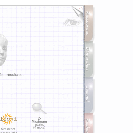
i
és -
résultats -
Maximum
atteint
(4 mots)
Mot exact