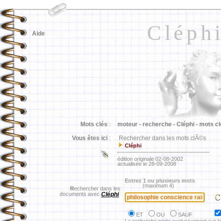
Cléph
Aide
Mots clés
:
moteur -
recherche -
Cléphi -
mots cl
Vous êtes ici
:
Rechercher dans les mots clÃ©s
Cléphi
édition originale 02-08-2002
actualisée le 28-09-2008
Entrez 1 ou plusieurs mots
(maximum 4)
R
echercher dans les
documents avec
Cléphi
ET
OU
SAUF