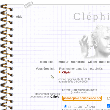
Cléph
Aide
Mots clés
:
moteur -
recherche -
Cléphi -
mots cl
Vous êtes ici
:
Rechercher dans les mots clÃ©s
Cléphi
édition originale 02-08-2002
actualisée le 28-09-2008
Entrez 1 ou plusieurs mots
(maximum 4)
R
echercher dans les
documents avec
Cléphi
ET
OU
SAUF