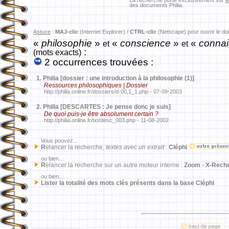
La recherche porte exclusivement sur
l
des documents Philia.
Astuce
:
MAJ-clic
(Internet Explorer) /
CTRL-clic
(Netscape) pour ouvrir le d
«
philosophie
»
«
conscience
»
«
conna
et
et
:
(mots exacts)
2 occurrences trouvées :
1.
Philia [dossier : une introduction à la philosophie (1)]
Ressources philosophiques | Dossier
http://philia.online.fr/dossiers/d-00,1_1.php - 07-09-2003
2.
Philia [DESCARTES : Je pense donc je suis]
De quoi puis-je être absolument certain ?
http://philia.online.fr/txt/desc_003.php - 11-08-2002
Vous pouvez...
R
elancer la recherche,
textes avec un extrait
:
Cléphi
ou bien...
R
elancer la recherche sur un autre moteur interne :
Zoom
-
X-Rech
ou bien...
Lister la totalité des mots clés présents dans la base Cléphi