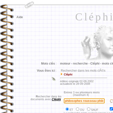
Cléph
Aide
Mots clés
:
moteur -
recherche -
Cléphi -
mots cl
Vous êtes ici
:
Rechercher dans les mots clÃ©s
Cléphi
édition originale 02-08-2002
actualisée le 28-09-2008
Entrez 1 ou plusieurs mots
(maximum 4)
R
echercher dans les
documents avec
Cléphi
ET
OU
SAUF