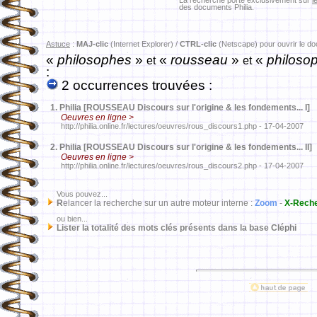
La recherche porte exclusivement sur
l
des documents Philia.
Astuce
:
MAJ-clic
(Internet Explorer) /
CTRL-clic
(Netscape) pour ouvrir le d
«
philosophes
»
«
rousseau
»
«
philoso
et
et
:
2 occurrences trouvées :
1.
Philia [ROUSSEAU Discours sur l'origine & les fondements... I]
Oeuvres en ligne >
http://philia.online.fr/lectures/oeuvres/rous_discours1.php - 17-04-2007
2.
Philia [ROUSSEAU Discours sur l'origine & les fondements... II]
Oeuvres en ligne >
http://philia.online.fr/lectures/oeuvres/rous_discours2.php - 17-04-2007
Vous pouvez...
R
elancer la recherche sur un autre moteur interne :
Zoom
-
X-Rech
ou bien...
Lister la totalité des mots clés présents dans la base Cléphi