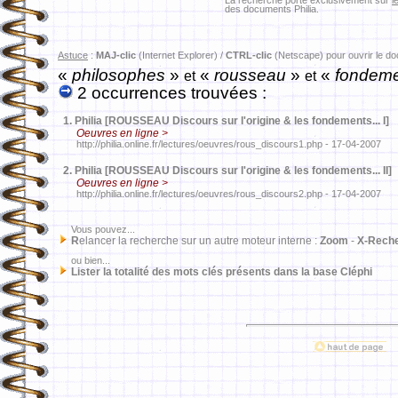
La recherche porte exclusivement sur
l
des documents Philia.
Astuce
:
MAJ-clic
(Internet Explorer) /
CTRL-clic
(Netscape) pour ouvrir le d
«
philosophes
»
«
rousseau
»
«
fondem
et
et
2 occurrences trouvées :
1.
Philia [ROUSSEAU Discours sur l'origine & les fondements... I]
Oeuvres en ligne >
http://philia.online.fr/lectures/oeuvres/rous_discours1.php - 17-04-2007
2.
Philia [ROUSSEAU Discours sur l'origine & les fondements... II]
Oeuvres en ligne >
http://philia.online.fr/lectures/oeuvres/rous_discours2.php - 17-04-2007
Vous pouvez...
R
elancer la recherche sur un autre moteur interne :
Zoom
-
X-Rech
ou bien...
Lister la totalité des mots clés présents dans la base Cléphi