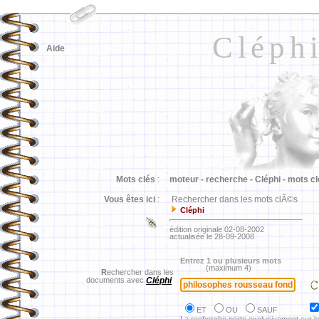
Cléph
Aide
Mots clés
:
moteur -
recherche -
Cléphi -
mots cl
Vous êtes ici
:
Rechercher dans les mots clÃ©s
Cléphi
édition originale 02-08-2002
actualisée le 28-09-2008
Entrez 1 ou plusieurs mots
(maximum 4)
R
echercher dans les
documents avec
Cléphi
ET
OU
SAUF