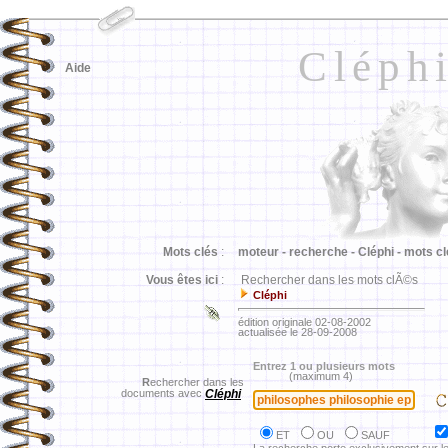
Cléph
Aide
Mots clés
:
moteur -
recherche -
Cléphi -
mots cl
Vous êtes ici
:
Rechercher dans les mots clÃ©s
Cléphi
édition originale 02-08-2002
actualisée le 28-09-2008
Entrez 1 ou plusieurs mots
(maximum 4)
R
echercher dans les
documents avec
Cléphi
ET
OU
SAUF