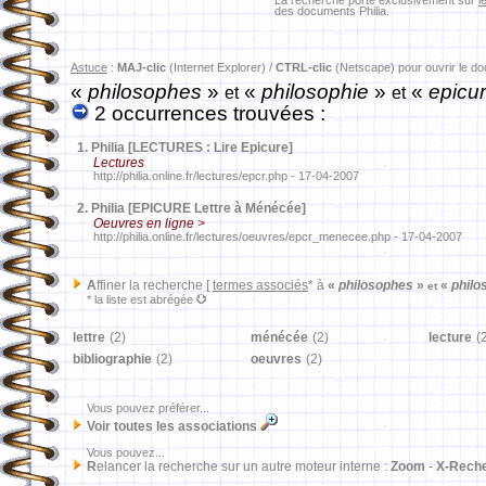
La recherche porte exclusivement sur
l
des documents Philia.
Astuce
:
MAJ-clic
(Internet Explorer) /
CTRL-clic
(Netscape) pour ouvrir le d
«
philosophes
»
«
philosophie
»
«
epicu
et
et
2 occurrences trouvées :
1.
Philia [LECTURES : Lire Epicure]
Lectures
http://philia.online.fr/lectures/epcr.php - 17-04-2007
2.
Philia [EPICURE Lettre à Ménécée]
Oeuvres en ligne >
http://philia.online.fr/lectures/oeuvres/epcr_menecee.php - 17-04-2007
A
ffiner la recherche [
termes associés
* à
«
philosophes
»
«
philo
et
* la liste est abrégée
lettre
(2)
ménécée
(2)
lecture
(
bibliographie
(2)
oeuvres
(2)
Vous pouvez préférer...
Voir toutes les associations
Vous pouvez...
R
elancer la recherche sur un autre moteur interne :
Zoom
-
X-Rech