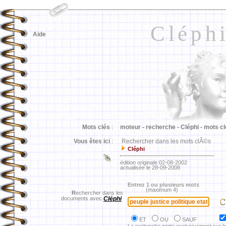
Cléph
Aide
Mots clés
:
moteur -
recherche -
Cléphi -
mots cl
Vous êtes ici
:
Rechercher dans les mots clÃ©s
Cléphi
édition originale 02-08-2002
actualisée le 28-09-2008
Entrez 1 ou plusieurs mots
(maximum 4)
R
echercher dans les
documents avec
Cléphi
ET
OU
SAUF