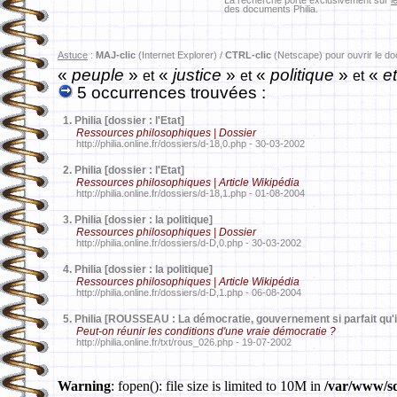
La recherche porte exclusivement sur
l
des documents Philia.
Astuce
:
MAJ-clic
(Internet Explorer) /
CTRL-clic
(Netscape) pour ouvrir le d
«
peuple
»
«
justice
»
«
politique
»
«
et
et
et
et
5 occurrences trouvées :
1.
Philia [dossier : l'Etat]
Ressources philosophiques | Dossier
http://philia.online.fr/dossiers/d-18,0.php - 30-03-2002
2.
Philia [dossier : l'Etat]
Ressources philosophiques | Article Wikipédia
http://philia.online.fr/dossiers/d-18,1.php - 01-08-2004
3.
Philia [dossier : la politique]
Ressources philosophiques | Dossier
http://philia.online.fr/dossiers/d-D,0.php - 30-03-2002
4.
Philia [dossier : la politique]
Ressources philosophiques | Article Wikipédia
http://philia.online.fr/dossiers/d-D,1.php - 06-08-2004
5.
Philia [ROUSSEAU : La démocratie, gouvernement si parfait qu'
Peut-on réunir les conditions d'une vraie démocratie ?
http://philia.online.fr/txt/rous_026.php - 19-07-2002
Warning
: fopen(): file size is limited to 10M in
/var/www/sd