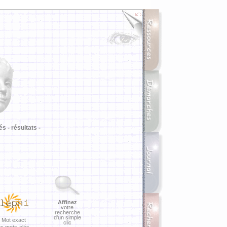
i
és -
résultats -
Affinez
votre
recherche
d'un simple
Mot exact
clic