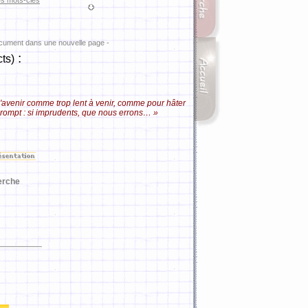
es mots-clés
ocument dans une nouvelle page -
:
ts)
'avenir comme trop lent à venir, comme pour hâter
prompt : si imprudents, que nous errons… »
erche