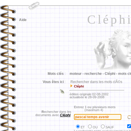
Cléph
Aide
Mots clés
:
moteur -
recherche -
Cléphi -
mots cl
Vous êtes ici
:
Rechercher dans les mots clÃ©s
Cléphi
édition originale 02-08-2002
actualisée le 28-09-2008
Entrez 1 ou plusieurs mots
(maximum 4)
R
echercher dans les
documents avec
Cléphi
ET
OU
SAUF