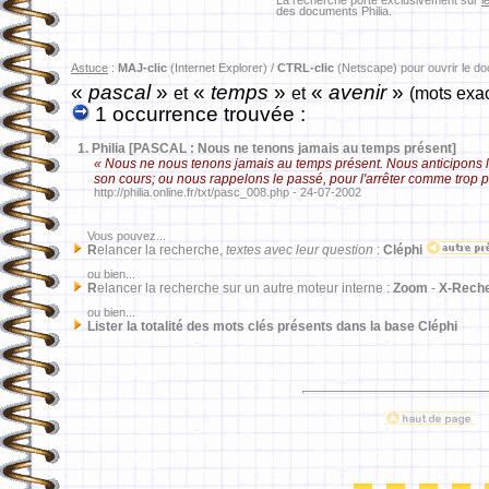
La recherche porte exclusivement sur
l
des documents Philia.
Astuce
:
MAJ-clic
(Internet Explorer) /
CTRL-clic
(Netscape) pour ouvrir le d
«
pascal
»
«
temps
»
«
avenir
»
et
et
(mots exac
1 occurrence trouvée :
1.
Philia [PASCAL : Nous ne tenons jamais au temps présent]
« Nous ne nous tenons jamais au temps présent. Nous anticipons l
son cours; ou nous rappelons le passé, pour l'arrêter comme trop 
http://philia.online.fr/txt/pasc_008.php - 24-07-2002
Vous pouvez...
R
elancer la recherche,
textes avec leur question
:
Cléphi
ou bien...
R
elancer la recherche sur un autre moteur interne :
Zoom
-
X-Rech
ou bien...
Lister la totalité des mots clés présents dans la base Cléphi